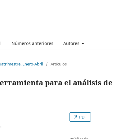
l
Números anteriores
Autores
uatrimestre. Enero-Abril
/
Artículos
erramienta para el análisis de
PDF
o
Publicado