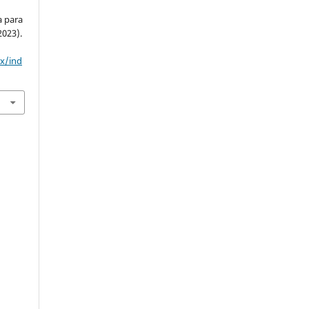
a para
2023).
mx/ind