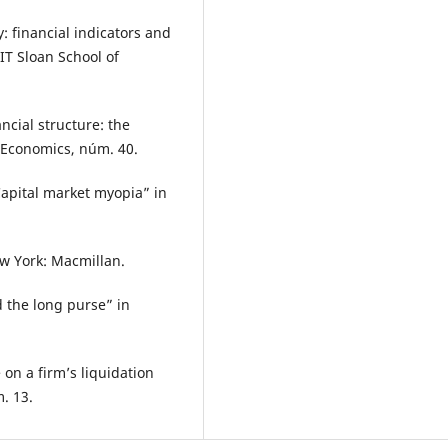
y: financial indicators and
IT Sloan School of
ncial structure: the
f Economics, núm. 40.
apital market myopia” in
ew York: Macmillan.
d the long purse” in
e on a firm’s liquidation
. 13.