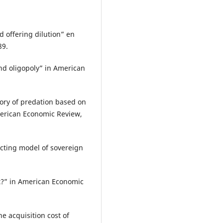
nd offering dilution” en
89.
and oligopoly” in American
heory of predation based on
merican Economic Review,
racting model of sovereign
rget?” in American Economic
e acquisition cost of