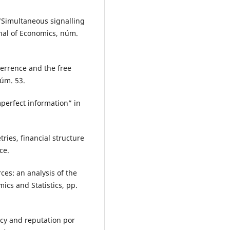
 “Simultaneous signalling
nal of Economics, núm.
eterrence and the free
núm. 53.
mperfect information” in
ries, financial structure
ce.
rces: an analysis of the
ics and Statistics, pp.
icy and reputation por