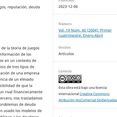
2023-12-06
uegos, reputación, deuda
Número
Vol. 19 Núm. 40 (2004): Primer
cuatrimestre. Enero-Abril
Sección
 de la teoría de juegos
Artículos
información de los
ros en un contexto de
isis de tres tipos de
Licencia
elación de una empresa
encia de un elevado
ibilidad de que la
Esta obra está bajo una licencia
un rival financieramente
internacional
Creative Commons
 tercero, nos trasladamos
Atribución-NoComercial-SinDerivadas
s problemas de deuda
an usado los modelos de
obligan a los deudores