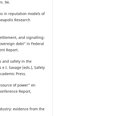
m. 94.
ons in reputation models of
neapolis Research
settlement, and signalling:
overeign debt” in Federal
nt Report.
s and safety in the
 e I. Savage (eds.), Safety
cademic Press.
 source of power” en
Conference Report,
ndustry: evidence from the