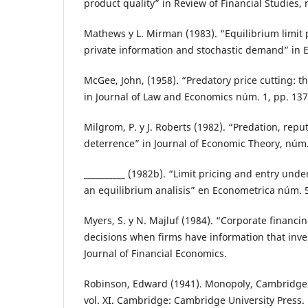
product quality” in Review of Financial Studies, 
Mathews y L. Mirman (1983). “Equilibrium limit p
private information and stochastic demand” in 
McGee, John, (1958). “Predatory price cutting: th
in Journal of Law and Economics núm. 1, pp. 137
Milgrom, P. y J. Roberts (1982). “Predation, repu
deterrence” in Journal of Economic Theory, núm.
__________ (1982b). “Limit pricing and entry und
an equilibrium analisis” en Econometrica núm. 5
Myers, S. y N. Majluf (1984). “Corporate financ
decisions when firms have information that inve
Journal of Financial Economics.
Robinson, Edward (1941). Monopoly, Cambridg
vol. XI. Cambridge: Cambridge University Press.