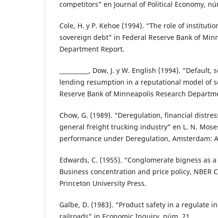
competitors” en Journal of Political Economy, nú
Cole, H. y P. Kehoe (1994). “The role of instituti
sovereign debt” in Federal Reserve Bank of Min
Department Report.
__________, Dow, J. y W. English (1994). “Default, 
lending resumption in a reputational model of s
Reserve Bank of Minneapolis Research Departme
Chow, G. (1989). “Deregulation, financial distres
general freight trucking industry” en L. N. Moses
performance under Deregulation, Amsterdam: A
Edwards, C. (1955). “Conglomerate bigness as a
Business concentration and price policy, NBER 
Princeton University Press.
Galbe, D. (1983). “Product safety in a regulate i
railroads” in Economic Inquiry, núm. 21.