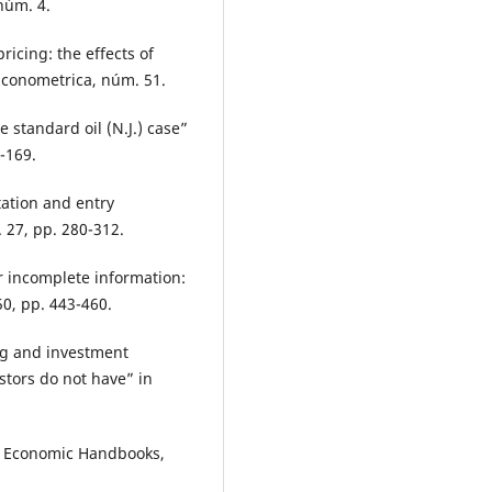
núm. 4.
ricing: the effects of
Econometrica, núm. 51.
e standard oil (N.J.) case”
-169.
tation and entry
 27, pp. 280-312.
er incomplete information:
0, pp. 443-460.
ing and investment
stors do not have” in
e Economic Handbooks,