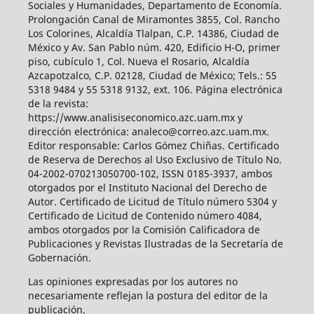
Sociales y Humanidades, Departamento de Economía.
Prolongación Canal de Miramontes 3855, Col. Rancho
Los Colorines, Alcaldía Tlalpan, C.P. 14386, Ciudad de
México y Av. San Pablo núm. 420, Edificio H-O, primer
piso, cubículo 1, Col. Nueva el Rosario, Alcaldía
Azcapotzalco, C.P. 02128, Ciudad de México; Tels.: 55
5318 9484 y 55 5318 9132, ext. 106. Página electrónica
de la revista:
https://www.analisiseconomico.azc.uam.mx y
dirección electrónica: analeco@correo.azc.uam.mx.
Editor responsable: Carlos Gómez Chiñas. Certificado
de Reserva de Derechos al Uso Exclusivo de Título No.
04-2002-070213050700-102, ISSN 0185-3937, ambos
otorgados por el Instituto Nacional del Derecho de
Autor. Certificado de Licitud de Título número 5304 y
Certificado de Licitud de Contenido número 4084,
ambos otorgados por la Comisión Calificadora de
Publicaciones y Revistas Ilustradas de la Secretaría de
Gobernación.
Las opiniones expresadas por los autores no
necesariamente reflejan la postura del editor de la
publicación.