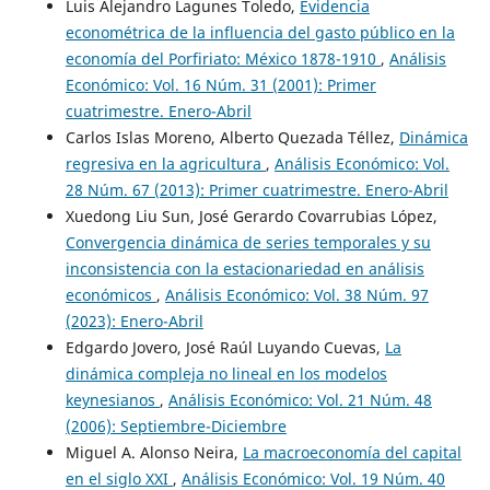
Luis Alejandro Lagunes Toledo,
Evidencia
econométrica de la influencia del gasto público en la
economía del Porfiriato: México 1878-1910
,
Análisis
Económico: Vol. 16 Núm. 31 (2001): Primer
cuatrimestre. Enero-Abril
Carlos Islas Moreno, Alberto Quezada Téllez,
Dinámica
regresiva en la agricultura
,
Análisis Económico: Vol.
28 Núm. 67 (2013): Primer cuatrimestre. Enero-Abril
Xuedong Liu Sun, José Gerardo Covarrubias López,
Convergencia dinámica de series temporales y su
inconsistencia con la estacionariedad en análisis
económicos
,
Análisis Económico: Vol. 38 Núm. 97
(2023): Enero-Abril
Edgardo Jovero, José Raúl Luyando Cuevas,
La
dinámica compleja no lineal en los modelos
keynesianos
,
Análisis Económico: Vol. 21 Núm. 48
(2006): Septiembre-Diciembre
Miguel A. Alonso Neira,
La macroeconomía del capital
en el siglo XXI
,
Análisis Económico: Vol. 19 Núm. 40