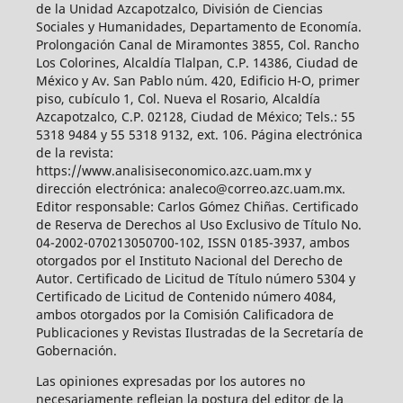
de la Unidad Azcapotzalco, División de Ciencias
Sociales y Humanidades, Departamento de Economía.
Prolongación Canal de Miramontes 3855, Col. Rancho
Los Colorines, Alcaldía Tlalpan, C.P. 14386, Ciudad de
México y Av. San Pablo núm. 420, Edificio H-O, primer
piso, cubículo 1, Col. Nueva el Rosario, Alcaldía
Azcapotzalco, C.P. 02128, Ciudad de México; Tels.: 55
5318 9484 y 55 5318 9132, ext. 106. Página electrónica
de la revista:
https://www.analisiseconomico.azc.uam.mx y
dirección electrónica: analeco@correo.azc.uam.mx.
Editor responsable: Carlos Gómez Chiñas. Certificado
de Reserva de Derechos al Uso Exclusivo de Título No.
04-2002-070213050700-102, ISSN 0185-3937, ambos
otorgados por el Instituto Nacional del Derecho de
Autor. Certificado de Licitud de Título número 5304 y
Certificado de Licitud de Contenido número 4084,
ambos otorgados por la Comisión Calificadora de
Publicaciones y Revistas Ilustradas de la Secretaría de
Gobernación.
Las opiniones expresadas por los autores no
necesariamente reflejan la postura del editor de la