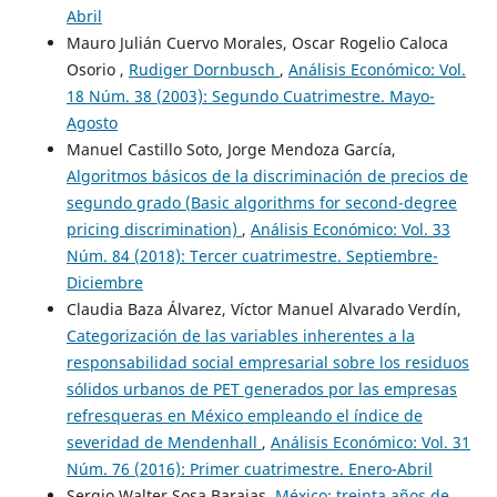
Abril
Mauro Julián Cuervo Morales, Oscar Rogelio Caloca
Osorio ,
Rudiger Dornbusch
,
Análisis Económico: Vol.
18 Núm. 38 (2003): Segundo Cuatrimestre. Mayo-
Agosto
Manuel Castillo Soto, Jorge Mendoza García,
Algoritmos básicos de la discriminación de precios de
segundo grado (Basic algorithms for second-degree
pricing discrimination)
,
Análisis Económico: Vol. 33
Núm. 84 (2018): Tercer cuatrimestre. Septiembre-
Diciembre
Claudia Baza Álvarez, Víctor Manuel Alvarado Verdín,
Categorización de las variables inherentes a la
responsabilidad social empresarial sobre los residuos
sólidos urbanos de PET generados por las empresas
refresqueras en México empleando el índice de
severidad de Mendenhall
,
Análisis Económico: Vol. 31
Núm. 76 (2016): Primer cuatrimestre. Enero-Abril
Sergio Walter Sosa Barajas,
México: treinta años de