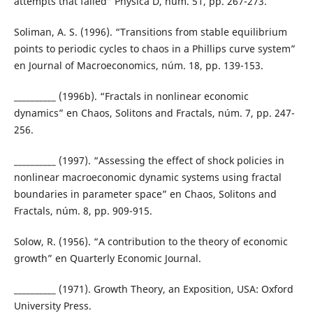
attempts that failed” Physica D, núm. 51, pp. 267-273.
Soliman, A. S. (1996). “Transitions from stable equilibrium
points to periodic cycles to chaos in a Phillips curve system”
en Journal of Macroeconomics, núm. 18, pp. 139-153.
__________ (1996b). “Fractals in nonlinear economic
dynamics” en Chaos, Solitons and Fractals, núm. 7, pp. 247-
256.
__________ (1997). “Assessing the effect of shock policies in
nonlinear macroeconomic dynamic systems using fractal
boundaries in parameter space” en Chaos, Solitons and
Fractals, núm. 8, pp. 909-915.
Solow, R. (1956). “A contribution to the theory of economic
growth” en Quarterly Economic Journal.
__________ (1971). Growth Theory, an Exposition, USA: Oxford
University Press.