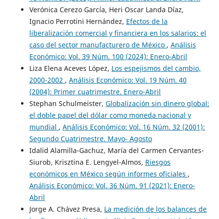
Verónica Cerezo García, Heri Oscar Landa Díaz,
Ignacio Perrotini Hernández,
Efectos de la
liberalización comercial y financiera en los salarios: el
caso del sector manufacturero de México
,
Análisis
Económico: Vol. 39 Núm. 100 (2024): Enero-Abril
Liza Elena Aceves López,
Los espejismos del cambio,
2000-2002
,
Análisis Económico: Vol. 19 Núm. 40
(2004): Primer cuatrimestre. Enero-Abril
Stephan Schulmeister,
Globalización sin dinero global:
el doble papel del dólar como moneda nacional y
mundial
,
Análisis Económico: Vol. 16 Núm. 32 (2001):
Segundo Cuatrimestre. Mayo- Agosto
Idalid Alamilla-Gachuz, María del Carmen Cervantes-
Siurob, Krisztina E. Lengyel-Almos,
Riesgos
económicos en México según informes oficiales
,
Análisis Económico: Vol. 36 Núm. 91 (2021): Enero-
Abril
Jorge A. Chávez Presa,
La medición de los balances de