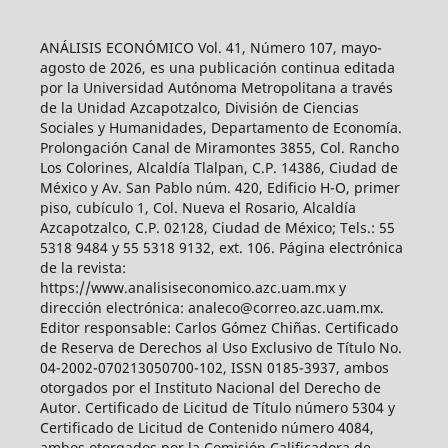
ANÁLISIS ECONÓMICO Vol. 41, Número 107, mayo-
agosto de 2026, es una publicación continua editada
por la Universidad Autónoma Metropolitana a través
de la Unidad Azcapotzalco, División de Ciencias
Sociales y Humanidades, Departamento de Economía.
Prolongación Canal de Miramontes 3855, Col. Rancho
Los Colorines, Alcaldía Tlalpan, C.P. 14386, Ciudad de
México y Av. San Pablo núm. 420, Edificio H-O, primer
piso, cubículo 1, Col. Nueva el Rosario, Alcaldía
Azcapotzalco, C.P. 02128, Ciudad de México; Tels.: 55
5318 9484 y 55 5318 9132, ext. 106. Página electrónica
de la revista:
https://www.analisiseconomico.azc.uam.mx y
dirección electrónica: analeco@correo.azc.uam.mx.
Editor responsable: Carlos Gómez Chiñas. Certificado
de Reserva de Derechos al Uso Exclusivo de Título No.
04-2002-070213050700-102, ISSN 0185-3937, ambos
otorgados por el Instituto Nacional del Derecho de
Autor. Certificado de Licitud de Título número 5304 y
Certificado de Licitud de Contenido número 4084,
ambos otorgados por la Comisión Calificadora de