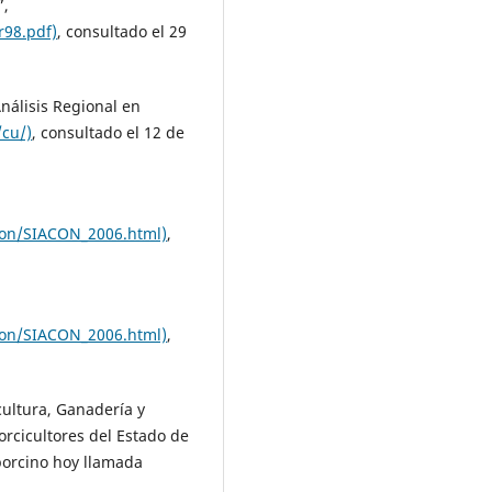
”,
r98.pdf)
, consultado el 29
Análisis Regional en
cu/)
, consultado el 12 de
con/SIACON_2006.html)
,
con/SIACON_2006.html)
,
cultura, Ganadería y
orcicultores del Estado de
 porcino hoy llamada