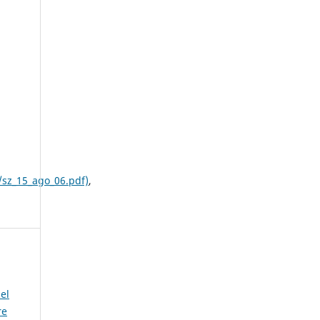
/sz_15_ago_06.pdf)
,
el
re