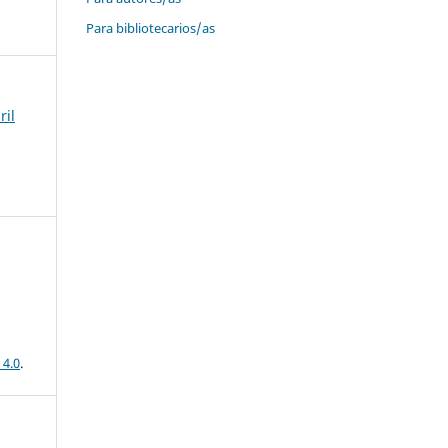
Para bibliotecarios/as
ril
 4.0
.