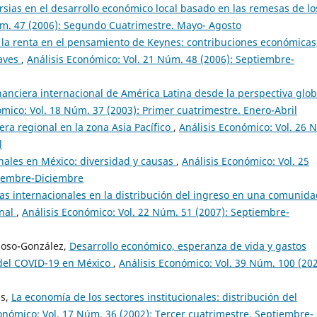
rsias en el desarrollo económico local basado en las remesas de lo
úm. 47 (2006): Segundo Cuatrimestre. Mayo- Agosto
e la renta en el pensamiento de Keynes: contribuciones económicas
laves
,
Análisis Económico: Vol. 21 Núm. 48 (2006): Septiembre-
inanciera internacional de América Latina desde la perspectiva glob
ómico: Vol. 18 Núm. 37 (2003): Primer cuatrimestre. Enero-Abril
era regional en la zona Asia Pacífico
,
Análisis Económico: Vol. 26 
l
nales en México: diversidad y causas
,
Análisis Económico: Vol. 25
tiembre-Diciembre
sas internacionales en la distribución del ingreso en una comunid
onal
,
Análisis Económico: Vol. 22 Núm. 51 (2007): Septiembre-
ynoso-González,
Desarrollo económico, esperanza de vida y gastos
 del COVID-19 en México
,
Análisis Económico: Vol. 39 Núm. 100 (202
as,
La economía de los sectores institucionales: distribución del
onómico: Vol. 17 Núm. 36 (2002): Tercer cuatrimestre. Septiembre-