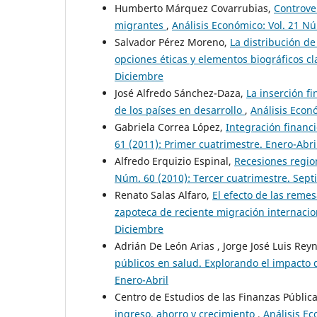
Humberto Márquez Covarrubias,
Controve
migrantes
,
Análisis Económico: Vol. 21 N
Salvador Pérez Moreno,
La distribución d
opciones éticas y elementos biográficos c
Diciembre
José Alfredo Sánchez-Daza,
La inserción f
de los países en desarrollo
,
Análisis Econ
Gabriela Correa López,
Integración financi
61 (2011): Primer cuatrimestre. Enero-Abri
Alfredo Erquizio Espinal,
Recesiones regio
Núm. 60 (2010): Tercer cuatrimestre. Sep
Renato Salas Alfaro,
El efecto de las reme
zapoteca de reciente migración internaci
Diciembre
Adrián De León Arias , Jorge José Luis Re
públicos en salud. Explorando el impacto
Enero-Abril
Centro de Estudios de las Finanzas Públic
ingreso, ahorro y crecimiento
,
Análisis Ec