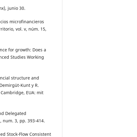
), junio 30.
icios microfinancieros
torio, vol. v, núm. 15,
ance for growth: Does a
anced Studies Working
ancial structure and
 Demirgüt-Kunt y R.
, Cambridge, EUA: mit
and Delegated
, num. 3, pp. 393-414.
fied Stock-Flow Consistent