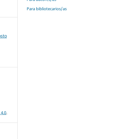
Para bibliotecarios/as
osto
 4.0
.