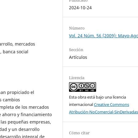
2024-10-24
Número
Vol. 24 Núm. 56 (2009): Mayo-Ag
arrollo, mercados
Sección
, banca social
Artículos
Licencia
han propiciado el
Esta obra está bajo una licencia
os cambios
internacional
Creative Commons
mpleta de los mercados
Atribución-NoComercial-SinDerivadas
 ahorro y financiamiento
 a las pequeñas empresas,
dad y un desarrollo
Cómo citar
esarrollo integral de