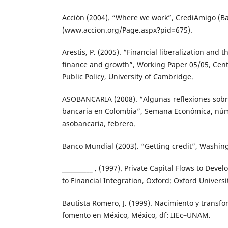
Acción (2004). “Where we work”, CrediAmigo (B
(www.accion.org/Page.aspx?pid=675).
Arestis, P. (2005). “Financial liberalization and 
finance and growth”, Working Paper 05/05, Cen
Public Policy, University of Cambridge.
ASOBANCARIA (2008). “Algunas reflexiones sobr
bancaria en Colombia”, Semana Económica, núm
asobancaria, febrero.
Banco Mundial (2003). “Getting credit”, Washin
__________ . (1997). Private Capital Flows to Dev
to Financial Integration, Oxford: Oxford Universi
Bautista Romero, J. (1999). Nacimiento y transf
fomento en México, México, df: IIEc–UNAM.