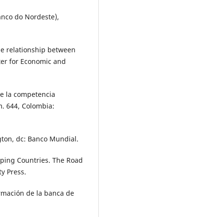
anco do Nordeste),
the relationship between
ter for Economic and
e la competencia
. 644, Colombia:
gton, dc: Banco Mundial.
eloping Countries. The Road
ty Press.
ormación de la banca de