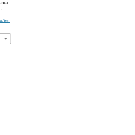
banca
.
mx/ind