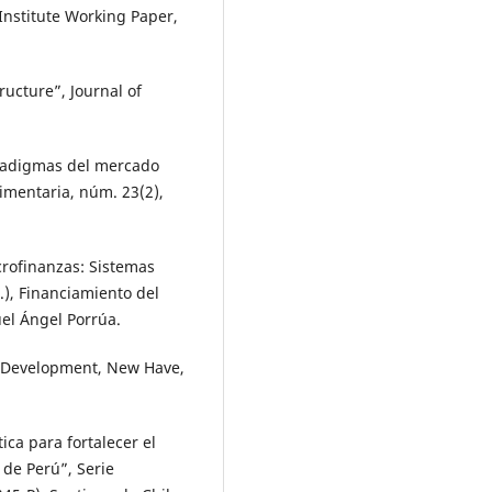
nstitute Working Paper,
ructure”, Journal of
aradigmas del mercado
limentaria, núm. 23(2),
icrofinanzas: Sistemas
.), Financiamiento del
el Ángel Porrúa.
nd Development, New Have,
tica para fortalecer el
de Perú”, Serie