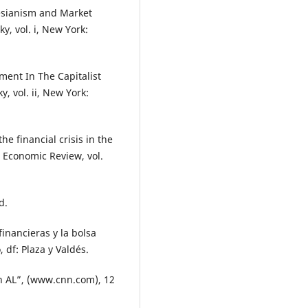
ynesianism and Market
, vol. i, New York:
tment In The Capitalist
 vol. ii, New York:
he financial crisis in the
 Economic Review, vol.
d.
financieras y la bolsa
 df: Plaza y Valdés.
n AL”, (www.cnn.com), 12