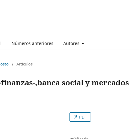
l
Números anteriores
Autores
gosto
/
Artículos
ofinanzas-,banca social y mercados
PDF
Publicado