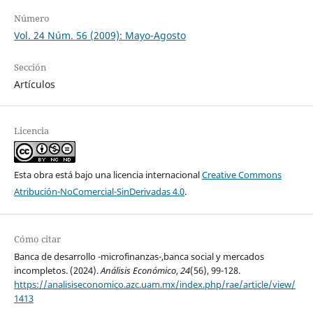
Número
Vol. 24 Núm. 56 (2009): Mayo-Agosto
Sección
Artículos
Licencia
Esta obra está bajo una licencia internacional
Creative Commons
Atribución-NoComercial-SinDerivadas 4.0
.
Cómo citar
Banca de desarrollo -microfinanzas-,banca social y mercados
incompletos. (2024).
Análisis Económico
,
24
(56), 99-128.
https://analisiseconomico.azc.uam.mx/index.php/rae/article/view/
1413