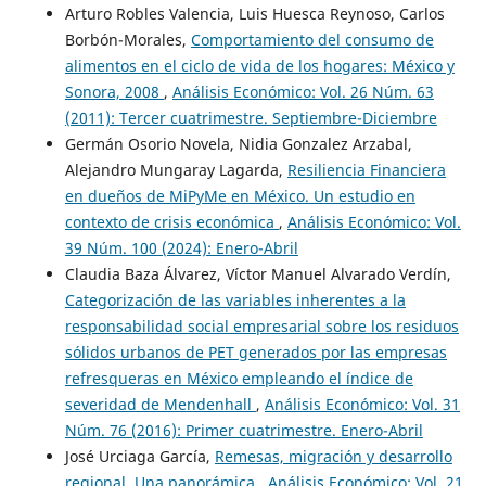
Arturo Robles Valencia, Luis Huesca Reynoso, Carlos
Borbón-Morales,
Comportamiento del consumo de
alimentos en el ciclo de vida de los hogares: México y
Sonora, 2008
,
Análisis Económico: Vol. 26 Núm. 63
(2011): Tercer cuatrimestre. Septiembre-Diciembre
Germán Osorio Novela, Nidia Gonzalez Arzabal,
Alejandro Mungaray Lagarda,
Resiliencia Financiera
en dueños de MiPyMe en México. Un estudio en
contexto de crisis económica
,
Análisis Económico: Vol.
39 Núm. 100 (2024): Enero-Abril
Claudia Baza Álvarez, Víctor Manuel Alvarado Verdín,
Categorización de las variables inherentes a la
responsabilidad social empresarial sobre los residuos
sólidos urbanos de PET generados por las empresas
refresqueras en México empleando el índice de
severidad de Mendenhall
,
Análisis Económico: Vol. 31
Núm. 76 (2016): Primer cuatrimestre. Enero-Abril
José Urciaga García,
Remesas, migración y desarrollo
regional. Una panorámica
,
Análisis Económico: Vol. 21