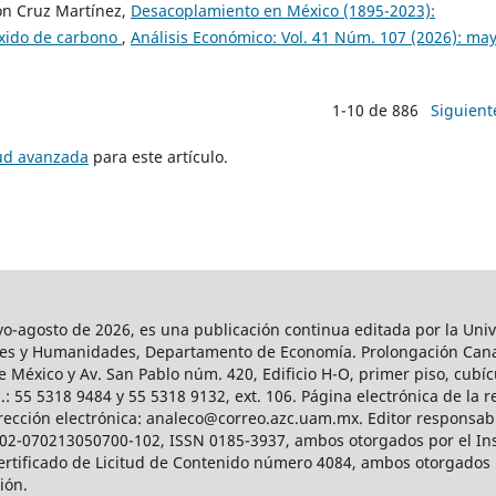
ón Cruz Martínez,
Desacoplamiento en México (1895-2023):
óxido de carbono
,
Análisis Económico: Vol. 41 Núm. 107 (2026): ma
1-10 de 886
Siguient
tud avanzada
para este artículo.
agosto de 2026, es una publicación continua editada por la Univ
iales y Humanidades, Departamento de Economía. Prolongación Can
e México y Av. San Pablo núm. 420, Edificio H-O, primer piso, cubícu
: 55 5318 9484 y 55 5318 9132, ext. 106. Página electrónica de la re
ección electrónica: analeco@correo.azc.uam.mx. Editor responsabl
2002-070213050700-102, ISSN 0185-3937, ambos otorgados por el Ins
Certificado de Licitud de Contenido número 4084, ambos otorgados 
ción.