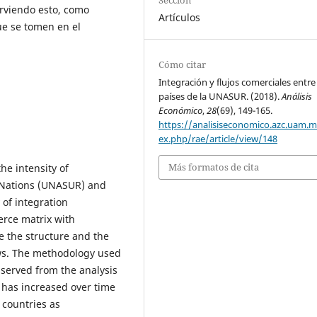
Sección
irviendo esto, como
Artículos
ue se tomen en el
Cómo citar
Integración y flujos comerciales entre
países de la UNASUR. (2018).
Análisis
Económico
,
28
(69), 149-165.
https://analisiseconomico.azc.uam.
ex.php/rae/article/view/148
Más formatos de cita
the intensity of
n Nations (UNASUR) and
 of integration
rce matrix with
e the structure and the
ows. The methodology used
bserved from the analysis
has increased over time
countries as