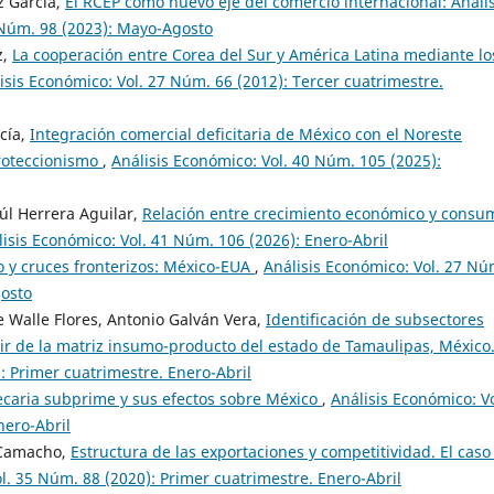
z García,
El RCEP como nuevo eje del comercio internacional: Anális
 Núm. 98 (2023): Mayo-Agosto
z,
La cooperación entre Corea del Sur y América Latina mediante lo
isis Económico: Vol. 27 Núm. 66 (2012): Tercer cuatrimestre.
cía,
Integración comercial deficitaria de México con el Noreste
proteccionismo
,
Análisis Económico: Vol. 40 Núm. 105 (2025):
úl Herrera Aguilar,
Relación entre crecimiento económico y consu
lisis Económico: Vol. 41 Núm. 106 (2026): Enero-Abril
 y cruces fronterizos: México-EUA
,
Análisis Económico: Vol. 27 Nú
gosto
e Walle Flores, Antonio Galván Vera,
Identificación de subsectores
artir de la matriz insumo-producto del estado de Tamaulipas, México
: Primer cuatrimestre. Enero-Abril
tecaria subprime y sus efectos sobre México
,
Análisis Económico: Vo
nero-Abril
 Camacho,
Estructura de las exportaciones y competitividad. El caso
l. 35 Núm. 88 (2020): Primer cuatrimestre. Enero-Abril