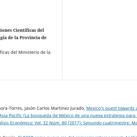
iones Científicas del
gía de la Provincia de
icas del Ministerio de la
ora-Torres, Jasón Carlos Martínez Jurado,
Mexico’s quest towards 
 Asia Pacific (La búsqueda de México de una nueva estrategia para
lisis Económico: Vol. 32 Núm. 80 (2017): Segundo cuatrimestre. M