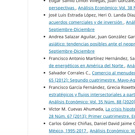
Edgar Samid Limón Villegas, Juan Gonzále
perspectivas
,
Análisis Económico: Vol. 38
José Luis Estrada López, Heri O. Landa Día
acuerdos comerciales y de inversión
,
Anál
Septiembre-Diciembre
Andrea Salazar Aguilar, Juan González Gar
asiático: tendencias posibles ante el neo
Septiembre-Diciembre
Francisco Antonio Martínez Hernández, Sa
de energéticos en América del Norte
,
Aná
Salvador Corrales C.,
Comercio al menudeo
65 (2012): Segundo cuatrimestre. Mayo-A
Francisco García Fernández, Grecia Roxett
estratégicos y flujos intersectoriales a p
Análisis Económico: Vol. 35 Núm. 88 (2020)
Víctor M. Cuevas Ahumada,
La crisis hipo
28 Núm. 67 (2013): Primer cuatrimestre. E
Carlos Gómez Chiñas, Daniel David Jaime
México, 1995-2017
,
Análisis Económico: Vo