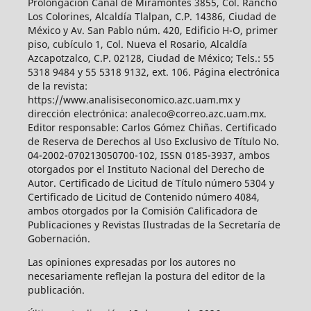
Prolongación Canal de Miramontes 3855, Col. Rancho
Los Colorines, Alcaldía Tlalpan, C.P. 14386, Ciudad de
México y Av. San Pablo núm. 420, Edificio H-O, primer
piso, cubículo 1, Col. Nueva el Rosario, Alcaldía
Azcapotzalco, C.P. 02128, Ciudad de México; Tels.: 55
5318 9484 y 55 5318 9132, ext. 106. Página electrónica
de la revista:
https://www.analisiseconomico.azc.uam.mx y
dirección electrónica: analeco@correo.azc.uam.mx.
Editor responsable: Carlos Gómez Chiñas. Certificado
de Reserva de Derechos al Uso Exclusivo de Título No.
04-2002-070213050700-102, ISSN 0185-3937, ambos
otorgados por el Instituto Nacional del Derecho de
Autor. Certificado de Licitud de Título número 5304 y
Certificado de Licitud de Contenido número 4084,
ambos otorgados por la Comisión Calificadora de
Publicaciones y Revistas Ilustradas de la Secretaría de
Gobernación.
Las opiniones expresadas por los autores no
necesariamente reflejan la postura del editor de la
publicación.