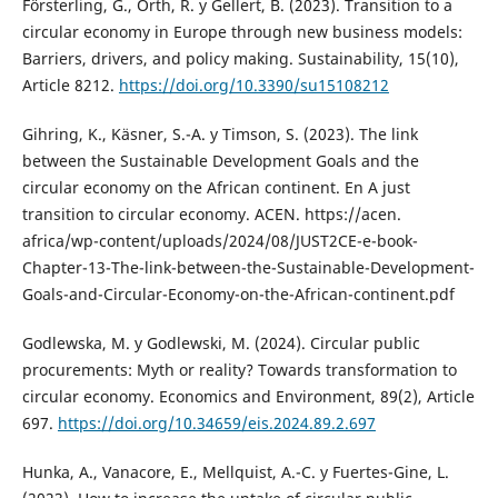
Försterling, G., Orth, R. y Gellert, B. (2023). Transition to a
circular economy in Europe through new business models:
Barriers, drivers, and policy making. Sustainability, 15(10),
Article 8212.
https://doi.org/10.3390/su15108212
Gihring, K., Käsner, S.-A. y Timson, S. (2023). The link
between the Sustainable Development Goals and the
circular economy on the African continent. En A just
transition to circular economy. ACEN. https://acen.
africa/wp-content/uploads/2024/08/JUST2CE-e-book-
Chapter-13-The-link-between-the-Sustainable-Development-
Goals-and-Circular-Economy-on-the-African-continent.pdf
Godlewska, M. y Godlewski, M. (2024). Circular public
procurements: Myth or reality? Towards transformation to
circular economy. Economics and Environment, 89(2), Article
697.
https://doi.org/10.34659/eis.2024.89.2.697
Hunka, A., Vanacore, E., Mellquist, A.-C. y Fuertes-Gine, L.