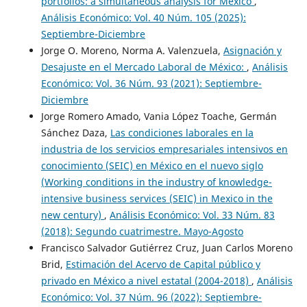
portfolios: a simultaneous analysis for Mexico
,
Análisis Económico: Vol. 40 Núm. 105 (2025):
Septiembre-Diciembre
Jorge O. Moreno, Norma A. Valenzuela,
Asignación y
Desajuste en el Mercado Laboral de México:
,
Análisis
Económico: Vol. 36 Núm. 93 (2021): Septiembre-
Diciembre
Jorge Romero Amado, Vania López Toache, Germán
Sánchez Daza,
Las condiciones laborales en la
industria de los servicios empresariales intensivos en
conocimiento (SEIC) en México en el nuevo siglo
(Working conditions in the industry of knowledge-
intensive business services (SEIC) in Mexico in the
new century)
,
Análisis Económico: Vol. 33 Núm. 83
(2018): Segundo cuatrimestre. Mayo-Agosto
Francisco Salvador Gutiérrez Cruz, Juan Carlos Moreno
Brid,
Estimación del Acervo de Capital público y
privado en México a nivel estatal (2004-2018)
,
Análisis
Económico: Vol. 37 Núm. 96 (2022): Septiembre-