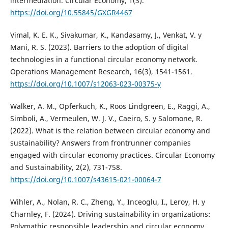
intermediation. Circular Economy, 1(3).
https://doi.org/10.55845/GXGR4467
Vimal, K. E. K., Sivakumar, K., Kandasamy, J., Venkat, V. y
Mani, R. S. (2023). Barriers to the adoption of digital
technologies in a functional circular economy network.
Operations Management Research, 16(3), 1541-1561.
https://doi.org/10.1007/s12063-023-00375-y
Walker, A. M., Opferkuch, K., Roos Lindgreen, E., Raggi, A.,
Simboli, A., Vermeulen, W. J. V., Caeiro, S. y Salomone, R.
(2022). What is the relation between circular economy and
sustainability? Answers from frontrunner companies
engaged with circular economy practices. Circular Economy
and Sustainability, 2(2), 731-758.
https://doi.org/10.1007/s43615-021-00064-7
Wihler, A., Nolan, R. C., Zheng, Y., Inceoglu, I., Leroy, H. y
Charnley, F. (2024). Driving sustainability in organizations:
Polymathic responsible leadership and circular economy.