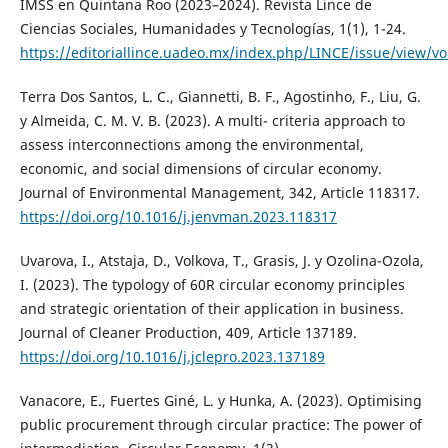
IMSS en Quintana Roo (2023–2024). Revista Lince de
Ciencias Sociales, Humanidades y Tecnologías, 1(1), 1-24.
https://editoriallince.uadeo.mx/index.php/LINCE/issue/view/
Terra Dos Santos, L. C., Giannetti, B. F., Agostinho, F., Liu, G.
y Almeida, C. M. V. B. (2023). A multi- criteria approach to
assess interconnections among the environmental,
economic, and social dimensions of circular economy.
Journal of Environmental Management, 342, Article 118317.
https://doi.org/10.1016/j.jenvman.2023.118317
Uvarova, I., Atstaja, D., Volkova, T., Grasis, J. y Ozolina-Ozola,
I. (2023). The typology of 60R circular economy principles
and strategic orientation of their application in business.
Journal of Cleaner Production, 409, Article 137189.
https://doi.org/10.1016/j.jclepro.2023.137189
Vanacore, E., Fuertes Giné, L. y Hunka, A. (2023). Optimising
public procurement through circular practice: The power of