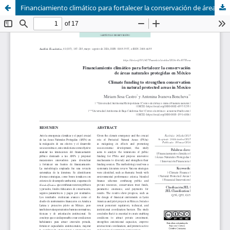
Financiamiento climático para fortalecer la conservación de áreas naturales protegidas en México