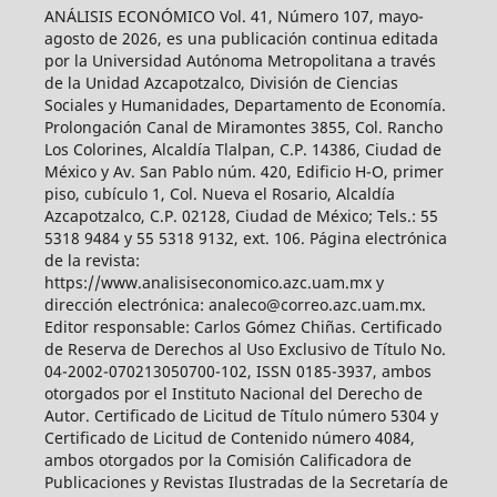
ANÁLISIS ECONÓMICO Vol. 41, Número 107, mayo-
agosto de 2026, es una publicación continua editada
por la Universidad Autónoma Metropolitana a través
de la Unidad Azcapotzalco, División de Ciencias
Sociales y Humanidades, Departamento de Economía.
Prolongación Canal de Miramontes 3855, Col. Rancho
Los Colorines, Alcaldía Tlalpan, C.P. 14386, Ciudad de
México y Av. San Pablo núm. 420, Edificio H-O, primer
piso, cubículo 1, Col. Nueva el Rosario, Alcaldía
Azcapotzalco, C.P. 02128, Ciudad de México; Tels.: 55
5318 9484 y 55 5318 9132, ext. 106. Página electrónica
de la revista:
https://www.analisiseconomico.azc.uam.mx y
dirección electrónica: analeco@correo.azc.uam.mx.
Editor responsable: Carlos Gómez Chiñas. Certificado
de Reserva de Derechos al Uso Exclusivo de Título No.
04-2002-070213050700-102, ISSN 0185-3937, ambos
otorgados por el Instituto Nacional del Derecho de
Autor. Certificado de Licitud de Título número 5304 y
Certificado de Licitud de Contenido número 4084,
ambos otorgados por la Comisión Calificadora de
Publicaciones y Revistas Ilustradas de la Secretaría de