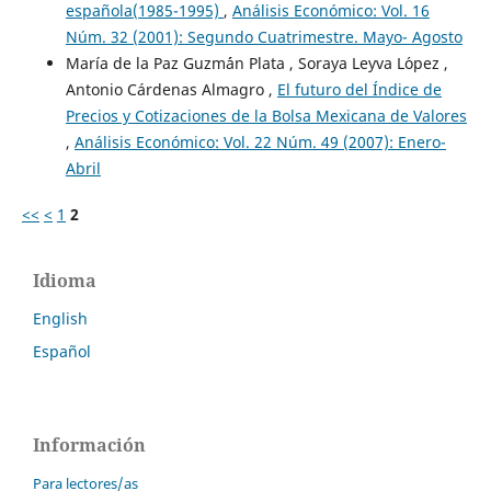
española(1985-1995)
,
Análisis Económico: Vol. 16
Núm. 32 (2001): Segundo Cuatrimestre. Mayo- Agosto
María de la Paz Guzm´´an Plata , Soraya Leyva L´opez ,
Antonio Cárdenas Almagro ,
El futuro del Índice de
Precios y Cotizaciones de la Bolsa Mexicana de Valores
,
Análisis Económico: Vol. 22 Núm. 49 (2007): Enero-
Abril
<<
<
1
2
Idioma
English
Español
Información
Para lectores/as