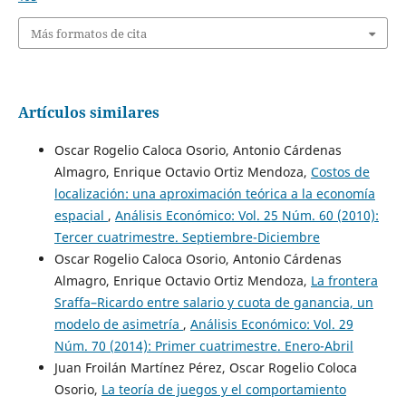
Más formatos de cita
Artículos similares
Oscar Rogelio Caloca Osorio, Antonio Cárdenas
Almagro, Enrique Octavio Ortiz Mendoza,
Costos de
localización: una aproximación teórica a la economía
espacial
,
Análisis Económico: Vol. 25 Núm. 60 (2010):
Tercer cuatrimestre. Septiembre-Diciembre
Oscar Rogelio Caloca Osorio, Antonio Cárdenas
Almagro, Enrique Octavio Ortiz Mendoza,
La frontera
Sraffa–Ricardo entre salario y cuota de ganancia, un
modelo de asimetría
,
Análisis Económico: Vol. 29
Núm. 70 (2014): Primer cuatrimestre. Enero-Abril
Juan Froilán Martínez Pérez, Oscar Rogelio Coloca
Osorio,
La teoría de juegos y el comportamiento