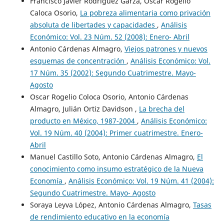
Francisco Javier Rodríguez Garza, Oscar Rogelio
Caloca Osorio,
La pobreza alimentaria como privación
absoluta de libertades y capacidades
,
Análisis
Económico: Vol. 23 Núm. 52 (2008): Enero- Abril
Antonio Cárdenas Almagro,
Viejos patrones y nuevos
esquemas de concentración
,
Análisis Económico: Vol.
17 Núm. 35 (2002): Segundo Cuatrimestre. Mayo-
Agosto
Oscar Rogelio Coloca Osorio, Antonio Cárdenas
Almagro, Julián Ortiz Davidson ,
La brecha del
producto en México, 1987-2004
,
Análisis Económico:
Vol. 19 Núm. 40 (2004): Primer cuatrimestre. Enero-
Abril
Manuel Castillo Soto, Antonio Cárdenas Almagro,
El
conocimiento como insumo estratégico de la Nueva
Economía
,
Análisis Económico: Vol. 19 Núm. 41 (2004):
Segundo Cuatrimestre. Mayo- Agosto
Soraya Leyva López, Antonio Cárdenas Almagro,
Tasas
de rendimiento educativo en la economía