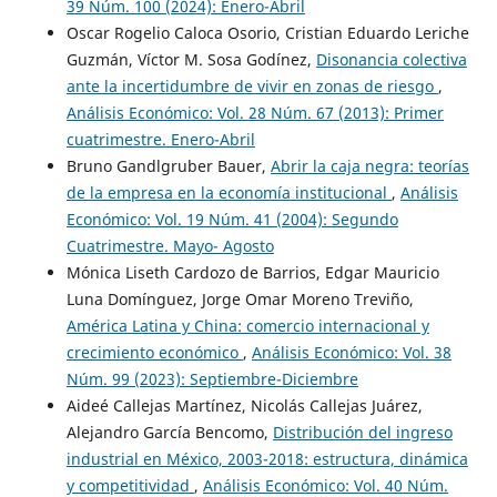
39 Núm. 100 (2024): Enero-Abril
Oscar Rogelio Caloca Osorio, Cristian Eduardo Leriche
Guzmán, Víctor M. Sosa Godínez,
Disonancia colectiva
ante la incertidumbre de vivir en zonas de riesgo
,
Análisis Económico: Vol. 28 Núm. 67 (2013): Primer
cuatrimestre. Enero-Abril
Bruno Gandlgruber Bauer,
Abrir la caja negra: teorías
de la empresa en la economía institucional
,
Análisis
Económico: Vol. 19 Núm. 41 (2004): Segundo
Cuatrimestre. Mayo- Agosto
Mónica Liseth Cardozo de Barrios, Edgar Mauricio
Luna Domínguez, Jorge Omar Moreno Treviño,
América Latina y China: comercio internacional y
crecimiento económico
,
Análisis Económico: Vol. 38
Núm. 99 (2023): Septiembre-Diciembre
Aideé Callejas Martínez, Nicolás Callejas Juárez,
Alejandro García Bencomo,
Distribución del ingreso
industrial en México, 2003-2018: estructura, dinámica
y competitividad
,
Análisis Económico: Vol. 40 Núm.