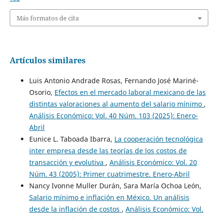
Más formatos de cita
Artículos similares
Luis Antonio Andrade Rosas, Fernando José Mariné-
Osorio,
Efectos en el mercado laboral mexicano de las
distintas valoraciones al aumento del salario mínimo
,
Análisis Económico: Vol. 40 Núm. 103 (2025): Enero-
Abril
Eunice L. Taboada Ibarra,
La cooperación tecnológica
inter empresa desde las teorías de los costos de
transacción y evolutiva
,
Análisis Económico: Vol. 20
Núm. 43 (2005): Primer cuatrimestre. Enero-Abril
Nancy Ivonne Muller Durán, Sara María Ochoa León,
Salario mínimo e inflación en México. Un análisis
desde la inflación de costos
,
Análisis Económico: Vol.