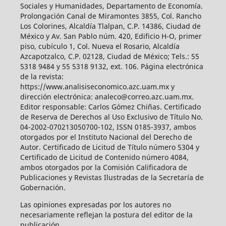
Sociales y Humanidades, Departamento de Economía.
Prolongación Canal de Miramontes 3855, Col. Rancho
Los Colorines, Alcaldía Tlalpan, C.P. 14386, Ciudad de
México y Av. San Pablo núm. 420, Edificio H-O, primer
piso, cubículo 1, Col. Nueva el Rosario, Alcaldía
Azcapotzalco, C.P. 02128, Ciudad de México; Tels.: 55
5318 9484 y 55 5318 9132, ext. 106. Página electrónica
de la revista:
https://www.analisiseconomico.azc.uam.mx y
dirección electrónica: analeco@correo.azc.uam.mx.
Editor responsable: Carlos Gómez Chiñas. Certificado
de Reserva de Derechos al Uso Exclusivo de Título No.
04-2002-070213050700-102, ISSN 0185-3937, ambos
otorgados por el Instituto Nacional del Derecho de
Autor. Certificado de Licitud de Título número 5304 y
Certificado de Licitud de Contenido número 4084,
ambos otorgados por la Comisión Calificadora de
Publicaciones y Revistas Ilustradas de la Secretaría de
Gobernación.
Las opiniones expresadas por los autores no
necesariamente reflejan la postura del editor de la
publicación.