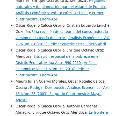
Morales, Enrique Octavio Ortiz Mendoza ,
Regiones
naturales y de planeación para el estado de Puebla
,
Análisis Económico: Vol. 18 Núm. 37 (2003): Primer
cuatrimestre. Enero-Abril
Oscar Rogelio Caloca Osorio, Cristian Eduardo Leriche
Guzmán,
Una revisión de la teoría del consumidor: la
versión de la teoría del error
,
Análisis Económico: Vol.
26 Núm. 61 (2011): Primer cuatrimestre. Enero-Abril
Oscar Rogelio Caloca Osorio, Enrique Octavio Ortiz
Mendoza,
Situación espacial de la pobreza en el
Distrito Federal, Milpa Alta 1990-2010
,
Análisis
Económico: Vol. 31 Núm. 76 (2016): Primer
cuatrimestre. Enero-Abril
Mauro Julián Cuervo Morales, Oscar Rogelio Caloca
Osorio ,
Rudiger Dornbusch
,
Análisis Económico: Vol.
18 Núm. 38 (2003): Segundo Cuatrimestre. Mayo-
Agosto
Oscar Rogelio Caloca Osorio, Antonio Cárdenas
Almagro, Enrique Octavio Ortiz Mendoza,
La frontera