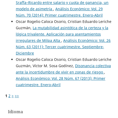
Sraffa–Ricardo entre salario y cuota de ganancia, un
modelo de asimetría
,
Análisis Económico: Vol. 29
Núm. 70 (2014): Primer cuatrimestre. Enero-Abril
Oscar Rogelio Caloca Osorio, Cristian Eduardo Leriche
Guzmán,
La mutabilidad asintótica de la certeza y la
lógica trivalente. Aplicación para asentamientos
irregulares de Milpa Alta
,
Análisis Económico: Vol. 26
Núm. 63 (2011): Tercer cuatrimestre. Septiembre-
Diciembre
Oscar Rogelio Caloca Osorio, Cristian Eduardo Leriche
Guzmán, Víctor M. Sosa Godínez,
Disonancia colectiva
ante la incertidumbre de vivir en zonas de riesgo
,
Análisis Económico: Vol. 28 Núm. 67 (2013): Primer
cuatrimestre. Enero-Abril
1
2
>
>>
Idioma