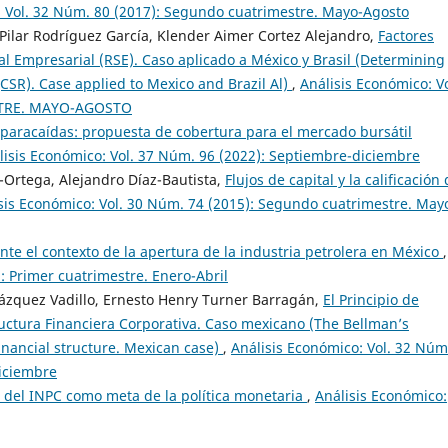
: Vol. 32 Núm. 80 (2017): Segundo cuatrimestre. Mayo-Agosto
ilar Rodríguez García, Klender Aimer Cortez Alejandro,
Factores
l Empresarial (RSE). Caso aplicado a México y Brasil (Determining
(CSR). Case applied to Mexico and Brazil Al)
,
Análisis Económico: Vo
STRE. MAYO-AGOSTO
 paracaídas: propuesta de cobertura para el mercado bursátil
lisis Económico: Vol. 37 Núm. 96 (2022): Septiembre-diciembre
-Ortega, Alejandro Díaz-Bautista,
Flujos de capital y la calificación
sis Económico: Vol. 30 Núm. 74 (2015): Segundo cuatrimestre. May
nte el contexto de la apertura de la industria petrolera en México
,
: Primer cuatrimestre. Enero-Abril
lázquez Vadillo, Ernesto Henry Turner Barragán,
El Principio de
uctura Financiera Corporativa. Caso mexicano (The Bellman’s
financial structure. Mexican case)
,
Análisis Económico: Vol. 32 Núm
Diciembre
o del INPC como meta de la política monetaria
,
Análisis Económico: