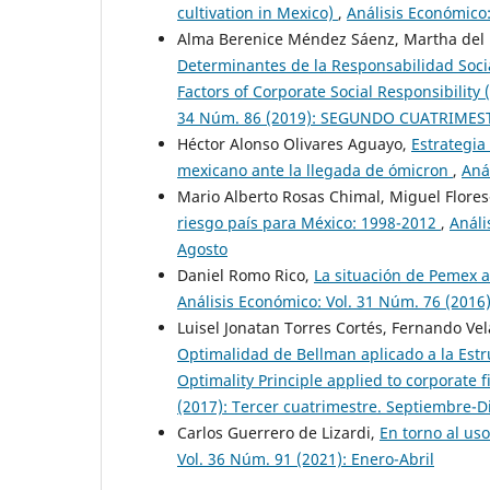
cultivation in Mexico)
,
Análisis Económico
Alma Berenice Méndez Sáenz, Martha del P
Determinantes de la Responsabilidad Socia
Factors of Corporate Social Responsibility 
34 Núm. 86 (2019): SEGUNDO CUATRIME
Héctor Alonso Olivares Aguayo,
Estrategia
mexicano ante la llegada de ómicron
,
Aná
Mario Alberto Rosas Chimal, Miguel Flores
riesgo país para México: 1998-2012
,
Análi
Agosto
Daniel Romo Rico,
La situación de Pemex a
Análisis Económico: Vol. 31 Núm. 76 (2016)
Luisel Jonatan Torres Cortés, Fernando Ve
Optimalidad de Bellman aplicado a la Estr
Optimality Principle applied to corporate 
(2017): Tercer cuatrimestre. Septiembre-
Carlos Guerrero de Lizardi,
En torno al us
Vol. 36 Núm. 91 (2021): Enero-Abril