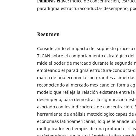
Palabras clave:
índice de concentración, estruc
paradigma estructuraconducta- desempeño, po
Resumen
Considerando el impacto del supuesto proceso de
TLCAN sobre el comportamiento estratégico del
mide el poder de mercado durante la segunda m
empleando el paradigma estructura-conducta-d
marco de una economía con grandes asimetrías
reconociendo al mercado mexicano en forma agr
modelo que refleja la relación existente entre la 
desempeño, para demostrar la significación estad
asociado con los indicadores de concentración. 
herramienta de análisis metodológico capaz de a
economías latinoamericanas, lo que le añade un
multiplicador en tiempos de una profunda crisi
carácter global, en la cual América Latina resul