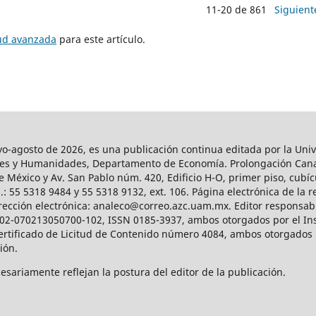
11-20 de 861
Siguient
tud avanzada
para este artículo.
agosto de 2026, es una publicación continua editada por la Univ
iales y Humanidades, Departamento de Economía. Prolongación Can
e México y Av. San Pablo núm. 420, Edificio H-O, primer piso, cubícu
: 55 5318 9484 y 55 5318 9132, ext. 106. Página electrónica de la re
ección electrónica: analeco@correo.azc.uam.mx. Editor responsabl
2002-070213050700-102, ISSN 0185-3937, ambos otorgados por el Ins
Certificado de Licitud de Contenido número 4084, ambos otorgados 
ción.
sariamente reflejan la postura del editor de la publicación.