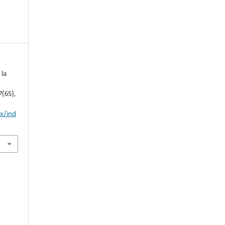
 la
7
(65),
mx/ind