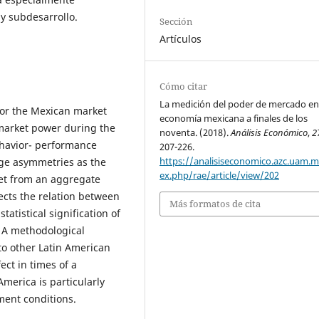
y subdesarrollo.
Sección
Artículos
Cómo citar
La medición del poder de mercado en
for the Mexican market
economía mexicana a finales de los
 market power during the
noventa. (2018).
Análisis Económico
,
2
ehavior- performance
207-226.
https://analisiseconomico.azc.uam.
uge asymmetries as the
ex.php/rae/article/view/202
et from an aggregate
lects the relation between
Más formatos de cita
atistical signification of
. A methodological
 to other Latin American
ect in times of a
America is particularly
ent conditions.