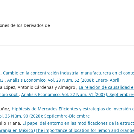
iones de los Derivados de
n,
Cambio en la concentración industrial manufacturera en el cont
003
,
Análisis Económico: Vol. 23 Núm. 52 (2008): Enero- Abril
va López, Antonio Cárdenas y Almagro ,
La relación de causalidad e
ambio spot
,
Análisis Económico: Vol. 22 Núm. 51 (2007): Septiembre
Muñoz,
Hipótesis de Mercados Eficientes y estrategias de inversión 
ol. 35 Núm. 90 (2020): Septiembre-Diciembre
ello Triana,
El papel del entorno en las modificaciones de la estruc
aranja en México (The importance of location for lemon and orang