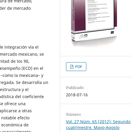
tura de mercado,
der de mercado
 integración vía el
 mercado mexicano, se
itad de los 90,
PDF
esempeño (ECD) en el
 –como la mexicana– y
egada. Se desarrolla un
Publicado
estructura y el
2018-07-16
ística del coeficiente
Se ofrece una
plicarse a otras
Número
 notable efecto
Vol. 27 Núm. 65 (2012): Segundo
s económica de
cuatrimestre. Mayo-Agosto
ta especialmente