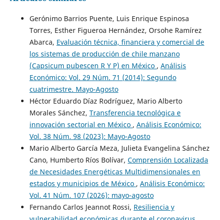
Gerónimo Barrios Puente, Luis Enrique Espinosa
Torres, Esther Figueroa Hernández, Orsohe Ramírez
Abarca,
Evaluación técnica, financiera y comercial de
los sistemas de producción de chile manzano
(Capsicum pubescen R Y P) en México
,
Análisis
Económico: Vol. 29 Núm. 71 (2014): Segundo
cuatrimestre. Mayo-Agosto
Héctor Eduardo Díaz Rodríguez, Mario Alberto
Morales Sánchez,
Transferencia tecnológica e
innovación sectorial en México
,
Análisis Económico:
Vol. 38 Núm. 98 (2023): Mayo-Agosto
Mario Alberto García Meza, Julieta Evangelina Sánchez
Cano, Humberto Ríos Bolívar,
Comprensión Localizada
de Necesidades Energéticas Multidimensionales en
estados y municipios de México
,
Análisis Económico:
Vol. 41 Núm. 107 (2026): mayo-agosto
Fernando Carlos Jeannot Rossi,
Resiliencia y
vulnerabilidad económicas durante el coronavirus
,