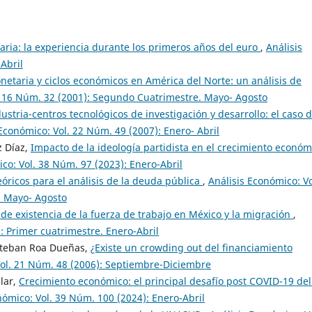
ria: la experiencia durante los primeros años del euro
,
Análisis
Abril
etaria y ciclos económicos en América del Norte: un análisis de
. 16 Núm. 32 (2001): Segundo Cuatrimestre. Mayo- Agosto
ustria-centros tecnológicos de investigación y desarrollo: el caso 
 Económico: Vol. 22 Núm. 49 (2007): Enero- Abril
z Díaz,
Impacto de la ideología partidista en el crecimiento económ
co: Vol. 38 Núm. 97 (2023): Enero-Abril
eóricos para el análisis de la deuda pública
,
Análisis Económico: Vo
. Mayo- Agosto
 de existencia de la fuerza de trabajo en México y la migración
,
: Primer cuatrimestre. Enero-Abril
steban Roa Dueñas,
¿Existe un crowding out del financiamiento
Vol. 21 Núm. 48 (2006): Septiembre-Diciembre
lar,
Crecimiento económico: el principal desafío post COVID-19 del
nómico: Vol. 39 Núm. 100 (2024): Enero-Abril