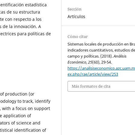
entificación estadística
Sección
icas de su estructura
Artículos
te con respecto a los
 de la innovación. A
ectrices para políticas de
Cómo citar
Sistemas locales de producción en Bra
indicadores cuantitativos, estudios d
campo y políticas. (2018).
Análisis
Económico
,
25
(60), 29-54.
https://analisiseconomico.azc.uam.
ex.php/rae/article/view/253
Más formatos de cita
 of production (or
odology to track, identify
, with a focus on support
e application of
cators of science and
stical identification of