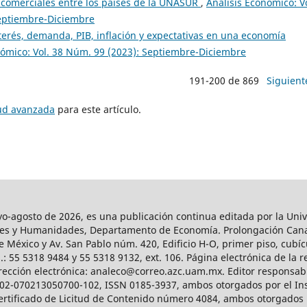
s comerciales entre los países de la UNASUR
,
Análisis Económico: Vo
Septiembre-Diciembre
terés, demanda, PIB, inflación y expectativas en una economía
nómico: Vol. 38 Núm. 99 (2023): Septiembre-Diciembre
191-200 de 869
Siguient
tud avanzada
para este artículo.
agosto de 2026, es una publicación continua editada por la Univ
iales y Humanidades, Departamento de Economía. Prolongación Can
e México y Av. San Pablo núm. 420, Edificio H-O, primer piso, cubícu
: 55 5318 9484 y 55 5318 9132, ext. 106. Página electrónica de la re
ección electrónica: analeco@correo.azc.uam.mx. Editor responsabl
2002-070213050700-102, ISSN 0185-3937, ambos otorgados por el Ins
Certificado de Licitud de Contenido número 4084, ambos otorgados 