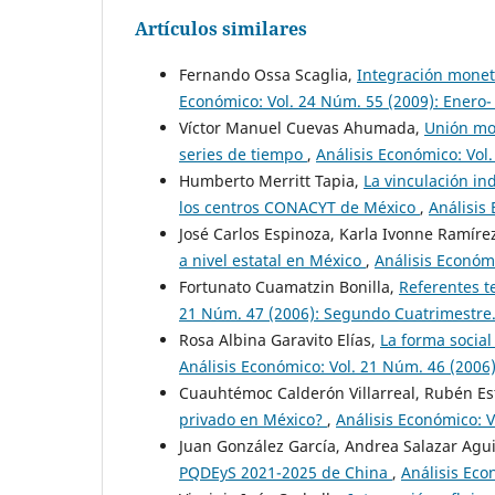
Artículos similares
Fernando Ossa Scaglia,
Integración moneta
Económico: Vol. 24 Núm. 55 (2009): Enero- 
Víctor Manuel Cuevas Ahumada,
Unión mon
series de tiempo
,
Análisis Económico: Vol
Humberto Merritt Tapia,
La vinculación ind
los centros CONACYT de México
,
Análisis
José Carlos Espinoza, Karla Ivonne Ramíre
a nivel estatal en México
,
Análisis Económi
Fortunato Cuamatzin Bonilla,
Referentes t
21 Núm. 47 (2006): Segundo Cuatrimestre
Rosa Albina Garavito Elías,
La forma social
Análisis Económico: Vol. 21 Núm. 46 (2006)
Cuauhtémoc Calderón Villarreal, Rubén E
privado en México?
,
Análisis Económico: 
Juan González García, Andrea Salazar Agui
PQDEyS 2021-2025 de China
,
Análisis Eco