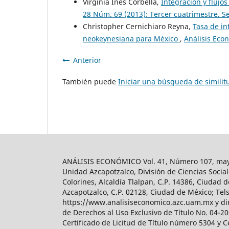
Virginia Inés Corbella,
Integración y flujo
28 Núm. 69 (2013): Tercer cuatrimestre. 
Christopher Cernichiaro Reyna,
Tasa de in
neokeynesiana para México
,
Análisis Eco
Anterior
También puede
Iniciar una búsqueda de simili
ANÁLISIS ECONÓMICO Vol. 41, Número 107, mayo-
Unidad Azcapotzalco, División de Ciencias Soc
Colorines, Alcaldía Tlalpan, C.P. 14386, Ciudad d
Azcapotzalco, C.P. 02128, Ciudad de México; Tels.
https://www.analisiseconomico.azc.uam.mx y dir
de Derechos al Uso Exclusivo de Título No. 04-
Certificado de Licitud de Título número 5304 y 