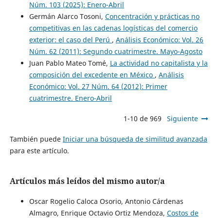
Núm. 103 (2025): Enero-Abril
Germán Alarco Tosoni,
Concentración y prácticas no
competitivas en las cadenas logísticas del comercio
exterior: el caso del Perú
,
Análisis Económico: Vol. 26
Núm. 62 (2011): Segundo cuatrimestre. Mayo-Agosto
Juan Pablo Mateo Tomé,
La actividad no capitalista y la
composición del excedente en México
,
Análisis
Económico: Vol. 27 Núm. 64 (2012): Primer
cuatrimestre. Enero-Abril
1-10 de 969
Siguiente
También puede
Iniciar una búsqueda de similitud avanzada
para este artículo.
Artículos más leídos del mismo autor/a
Oscar Rogelio Caloca Osorio, Antonio Cárdenas
Almagro, Enrique Octavio Ortiz Mendoza,
Costos de