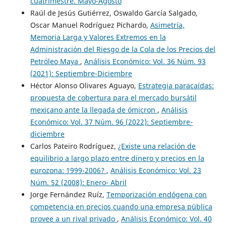
cuatrimestre. Mayo-Agosto
Raúl de Jesús Gutiérrez, Oswaldo García Salgado,
Oscar Manuel Rodríguez Pichardo,
Asimetría,
Memoria Larga y Valores Extremos en la
Administración del Riesgo de la Cola de los Precios del
Petróleo Maya
,
Análisis Económico: Vol. 36 Núm. 93
(2021): Septiembre-Diciembre
Héctor Alonso Olivares Aguayo,
Estrategia paracaídas:
propuesta de cobertura para el mercado bursátil
mexicano ante la llegada de ómicron
,
Análisis
Económico: Vol. 37 Núm. 96 (2022): Septiembre-
diciembre
Carlos Pateiro Rodríguez,
¿Existe una relación de
equilibrio a largo plazo entre dinero y precios en la
eurozona: 1999-2006?
,
Análisis Económico: Vol. 23
Núm. 52 (2008): Enero- Abril
Jorge Fernández Ruíz,
Temporización endógena con
competencia en precios cuando una empresa pública
provee a un rival privado
,
Análisis Económico: Vol. 40