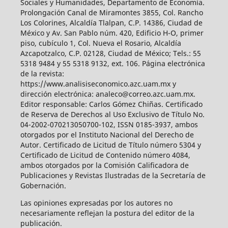
Sociales y Humanidades, Departamento de Economía.
Prolongación Canal de Miramontes 3855, Col. Rancho
Los Colorines, Alcaldía Tlalpan, C.P. 14386, Ciudad de
México y Av. San Pablo núm. 420, Edificio H-O, primer
piso, cubículo 1, Col. Nueva el Rosario, Alcaldía
Azcapotzalco, C.P. 02128, Ciudad de México; Tels.: 55
5318 9484 y 55 5318 9132, ext. 106. Página electrónica
de la revista:
https://www.analisiseconomico.azc.uam.mx y
dirección electrónica: analeco@correo.azc.uam.mx.
Editor responsable: Carlos Gómez Chiñas. Certificado
de Reserva de Derechos al Uso Exclusivo de Título No.
04-2002-070213050700-102, ISSN 0185-3937, ambos
otorgados por el Instituto Nacional del Derecho de
Autor. Certificado de Licitud de Título número 5304 y
Certificado de Licitud de Contenido número 4084,
ambos otorgados por la Comisión Calificadora de
Publicaciones y Revistas Ilustradas de la Secretaría de
Gobernación.
Las opiniones expresadas por los autores no
necesariamente reflejan la postura del editor de la
publicación.