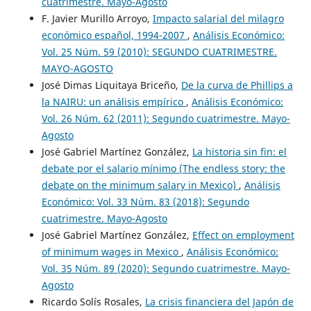
cuatrimestre. Mayo-Agosto
F. Javier Murillo Arroyo,
Impacto salarial del milagro
económico español, 1994-2007
,
Análisis Económico:
Vol. 25 Núm. 59 (2010): SEGUNDO CUATRIMESTRE.
MAYO-AGOSTO
José Dimas Liquitaya Briceño,
De la curva de Phillips a
la NAIRU: un análisis empírico
,
Análisis Económico:
Vol. 26 Núm. 62 (2011): Segundo cuatrimestre. Mayo-
Agosto
José Gabriel Martínez González,
La historia sin fin: el
debate por el salario mínimo (The endless story: the
debate on the minimum salary in Mexico)
,
Análisis
Económico: Vol. 33 Núm. 83 (2018): Segundo
cuatrimestre. Mayo-Agosto
José Gabriel Martínez González,
Effect on employment
of minimum wages in Mexico
,
Análisis Económico:
Vol. 35 Núm. 89 (2020): Segundo cuatrimestre. Mayo-
Agosto
Ricardo Solís Rosales,
La crisis financiera del Japón de