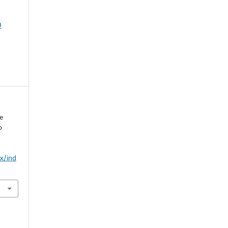
O
de
o
mx/ind