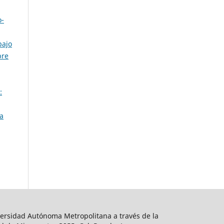
o-
bajo
bre
:
a
ersidad Autónoma Metropolitana a través de la