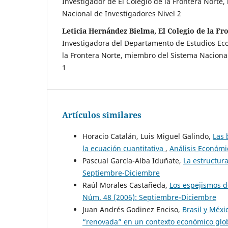
Investigador de El Colegio de la Frontera Norte
Nacional de Investigadores Nivel 2
Leticia Hernández Bielma, El Colegio de la Fr
Investigadora del Departamento de Estudios Eco
la Frontera Norte, miembro del Sistema Nacional
1
Artículos similares
Horacio Catalán, Luis Miguel Galindo,
Las 
la ecuación cuantitativa
,
Análisis Económi
Pascual García-Alba Iduñate,
La estructur
Septiembre-Diciembre
Raúl Morales Castañeda,
Los espejismos d
Núm. 48 (2006): Septiembre-Diciembre
Juan Andrés Godinez Enciso,
Brasil y Méxi
“renovada” en un contexto económico glo