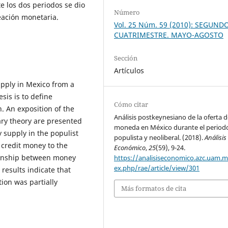
e los dos periodos se dio
Número
ación monetaria.
Vol. 25 Núm. 59 (2010): SEGUND
CUATRIMESTRE. MAYO-AGOSTO
Sección
Artículos
upply in Mexico from a
sis is to define
Cómo citar
 An exposition of the
Análisis postkeynesiano de la oferta 
ry theory are presented
moneda en México durante el period
 supply in the populist
populista y neoliberal. (2018).
Análisis
f credit money to the
Económico
,
25
(59), 9-24.
ionship between money
https://analisiseconomico.azc.uam.
ex.php/rae/article/view/301
results indicate that
ion was partially
Más formatos de cita