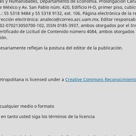
iales y Humanidades, Departamento de Economía. Prolongación Can
e México y Av. San Pablo núm. 420, Edificio H-O, primer piso, cubícu
: 55 5318 9484 y 55 5318 9132, ext. 106. Página electrónica de la re
ección electrónica: analeco@correo.azc.uam.mx. Editor responsabl
2002-070213050700-102, ISSN 0185-3937, ambos otorgados por el Ins
Certificado de Licitud de Contenido número 4084, ambos otorgados 
ción.
sariamente reflejan la postura del editor de la publicación.
tropolitana is licensed under a
Creative Commons Reconocimiento
n cualquier medio o formato
en tanto usted siga los términos de la licencia