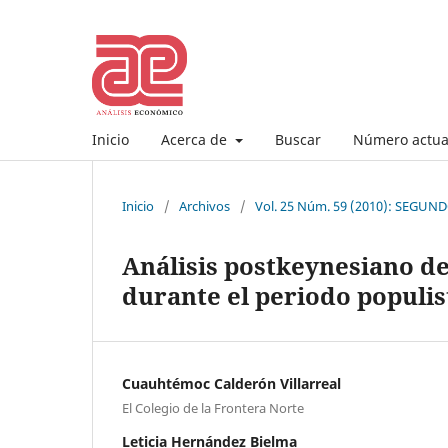
Inicio
Acerca de
Buscar
Número actua
Inicio
/
Archivos
/
Vol. 25 Núm. 59 (2010): SEG
Análisis postkeynesiano d
durante el periodo populis
Cuauhtémoc Calderón Villarreal
El Colegio de la Frontera Norte
Leticia Hernández Bielma