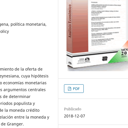
na, política monetaria,
olicy
miento de la oferta de
ynesiana, cuya hipótesis
mo economías monetarias
PDF
os argumentos centrales
os de determinar
riodos populista y
Publicado
 de la moneda crédito
2018-12-07
relación entre la moneda y
d de Granger.