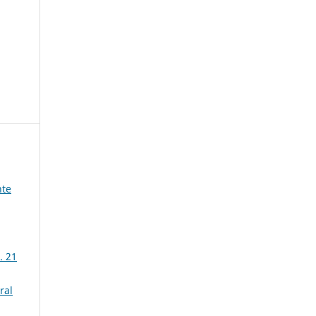
nte
. 21
ral