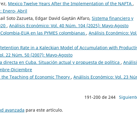
rez,
Mexico Twelve Years After the Implementation of the NAFTA
,
: Enero- Abril
ail Soto Zazueta, Edgar David Gaytán Alfaro,
Sistema financiero y
020
,
Análisis Económico: Vol. 40 Núm. 104 (2025): Mayo-Agosto
C Colombia-EUA en las PYMES colombianas
,
Análisis Económico: Vol
tention Rate in a Kaleckian Model of Accumulation with Producti
Vol. 22 Núm. 50 (2007): Mayo-Agosto
ra directa en Cuba. Situación actual y propuesta de política
,
Anális
embre-Diciembre
n: the Teaching of Economic Theory
,
Análisis Económico: Vol. 23 Nú
191-200 de 244
Siguient
tud avanzada
para este artículo.