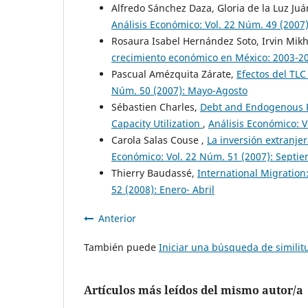
Alfredo Sánchez Daza, Gloria de la Luz Juá
Análisis Económico: Vol. 22 Núm. 49 (2007)
Rosaura Isabel Hernández Soto, Irvin Mikh
crecimiento económico en México: 2003-2
Pascual Amézquita Zárate,
Efectos del TL
Núm. 50 (2007): Mayo-Agosto
Sébastien Charles,
Debt and Endogenous Re
Capacity Utilization
,
Análisis Económico: 
Carola Salas Couse ,
La inversión extranje
Económico: Vol. 22 Núm. 51 (2007): Septi
Thierry Baudassé,
International Migratio
52 (2008): Enero- Abril
Anterior
También puede
Iniciar una búsqueda de simili
Artículos más leídos del mismo autor/a