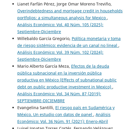
Lianet Farfán Pérez, Jorge Omar Moreno Treviño,
Overindebtedness and mortgage credit in households
portfolios: a simultaneous analysis for Mexico
,
Análisis Económico: Vol. 40 Núm. 105 (2025):
Septiembre-Diciembre
Willebaldo García Gregorio,
Política monetaria y toma
de riesgo sistémico: evidencia de un canal no lineal
,
Análisis Económico: Vol. 39 Núm. 102 (2024):
Septiembre-Diciembre
Mario Alberto García Meza,
Efectos de la deuda
pública subnacional en la inversión pública
productiva en México (Effects of subnational public
debt on public productive investment in Mexico)
,
Análisis Económico: Vol. 34 Núm. 87 (2019):
SEPTIEMBRE-DICIEMBRE
Evangelina Santilli,
El riesgo país en Sudamérica y
México. Un estudio con datos de panel
,
Análisis
Económico: Vol. 36 Núm. 91 (2021): Enero-Abril
Luisel Jonatan Torres Cortés, Fernando Velázquez