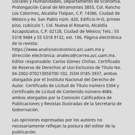
Sociales y Humanidades, Departamento de Economía.
Prolongación Canal de Miramontes 3855, Col. Rancho
Los Colorines, Alcaldía Tlalpan, C.P. 14386, Ciudad de
México y Av. San Pablo núm. 420, Edificio H-O, primer
piso, cubículo 1, Col. Nueva el Rosario, Alcaldía
Azcapotzalco, C.P. 02128, Ciudad de México; Tels.: 55
5318 9484 y 55 5318 9132, ext. 106. Página electrónica
de la revista:
https://www.analisiseconomico.azc.uam.mx y
dirección electrónica: analeco@correo.azc.uam.mx.
Editor responsable: Carlos Gómez Chiñas. Certificado
de Reserva de Derechos al Uso Exclusivo de Título No.
04-2002-070213050700-102, ISSN 0185-3937, ambos
otorgados por el Instituto Nacional del Derecho de
Autor. Certificado de Licitud de Título número 5304 y
Certificado de Licitud de Contenido número 4084,
ambos otorgados por la Comisión Calificadora de
Publicaciones y Revistas Ilustradas de la Secretaría de
Gobernación.
Las opiniones expresadas por los autores no
necesariamente reflejan la postura del editor de la
publicación.