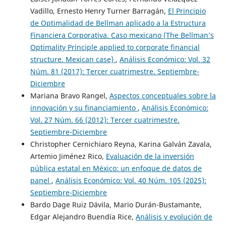
Vadillo, Ernesto Henry Turner Barragán,
El Principio
de Optimalidad de Bellman aplicado a la Estructura
Financiera Corporativa. Caso mexicano (The Bellman’s
Optimality Principle applied to corporate financial
structure. Mexican case)
,
Análisis Económico: Vol. 32
Núm. 81 (2017): Tercer cuatrimestre. Septiembre-
Diciembre
Mariana Bravo Rangel,
Aspectos conceptuales sobre la
innovación y su financiamiento
,
Análisis Económico:
Vol. 27 Núm. 66 (2012): Tercer cuatrimestre.
Septiembre-Diciembre
Christopher Cernichiaro Reyna, Karina Galván Zavala,
Artemio Jiménez Rico,
Evaluación de la inversión
pública estatal en México: un enfoque de datos de
panel
,
Análisis Económico: Vol. 40 Núm. 105 (2025):
Septiembre-Diciembre
Bardo Dage Ruiz Dávila, Mario Durán-Bustamante,
Edgar Alejandro Buendía Rice,
Análisis y evolución de