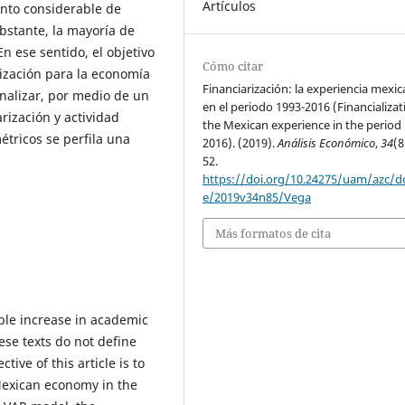
Artículos
nto considerable de
bstante, la mayoría de
n ese sentido, el objetivo
Cómo citar
rización para la economía
Financiarización: la experiencia mexi
nalizar, por medio de un
en el periodo 1993-2016 (Financializat
rización y actividad
the Mexican experience in the period
tricos se perfila una
2016). (2019).
Análisis Económico
,
34
(8
52.
https://doi.org/10.24275/uam/azc/d
e/2019v34n85/Vega
Más formatos de cita
ble increase in academic
ese texts do not define
ive of this article is to
 Mexican economy in the