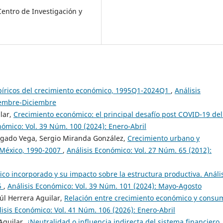
Centro de Investigación y
íricos del crecimiento económico, 1995Q1-2024Q1
,
Análisis
iembre-Diciembre
lar,
Crecimiento económico: el principal desafío post COVID-19 del
nómico: Vol. 39 Núm. 100 (2024): Enero-Abril
lgado Vega, Sergio Miranda González,
Crecimiento urbano y
e México, 1990-2007
,
Análisis Económico: Vol. 27 Núm. 65 (2012):
co incorporado y su impacto sobre la estructura productiva. Análi
5
,
Análisis Económico: Vol. 39 Núm. 101 (2024): Mayo-Agosto
úl Herrera Aguilar,
Relación entre crecimiento económico y consu
lisis Económico: Vol. 41 Núm. 106 (2026): Enero-Abril
Aguilar,
¿Neutralidad o influencia indirecta del sistema financiero