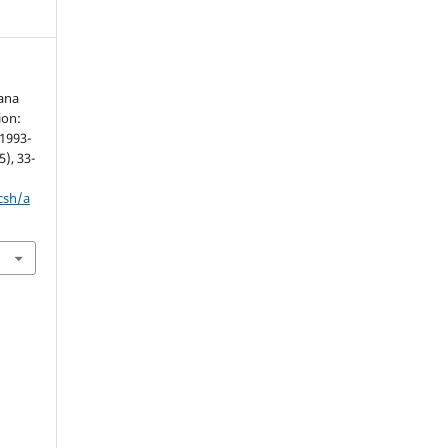
cana
ion:
 1993-
5), 33-
csh/a