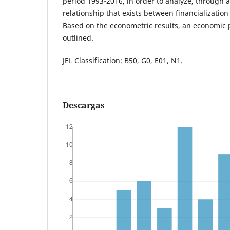
period 1993-2016, in order to analyze, through 
relationship that exists between financialization
Based on the econometric results, an economic 
outlined.
JEL Classification: B50, G0, E01, N1.
Descargas