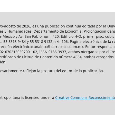
agosto de 2026, es una publicación continua editada por la Univ
iales y Humanidades, Departamento de Economía. Prolongación Can
e México y Av. San Pablo núm. 420, Edificio H-O, primer piso, cubícu
: 55 5318 9484 y 55 5318 9132, ext. 106. Página electrónica de la re
ección electrónica: analeco@correo.azc.uam.mx. Editor responsabl
2002-070213050700-102, ISSN 0185-3937, ambos otorgados por el Ins
Certificado de Licitud de Contenido número 4084, ambos otorgados 
ción.
sariamente reflejan la postura del editor de la publicación.
tropolitana is licensed under a
Creative Commons Reconocimiento