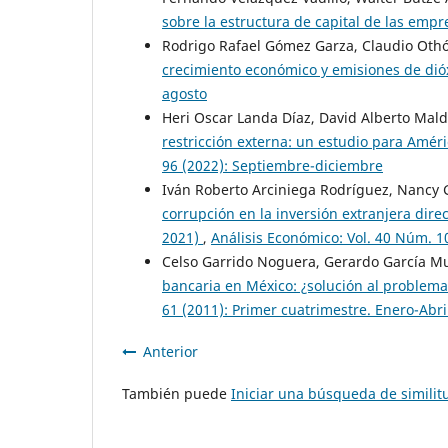
sobre la estructura de capital de las emp
Rodrigo Rafael Gómez Garza, Claudio Oth
crecimiento económico y emisiones de di
agosto
Heri Oscar Landa Díaz, David Alberto Mal
restricción externa: un estudio para Amér
96 (2022): Septiembre-diciembre
Iván Roberto Arciniega Rodríguez, Nancy 
corrupción en la inversión extranjera dire
2021)
,
Análisis Económico: Vol. 40 Núm. 1
Celso Garrido Noguera, Gerardo García M
bancaria en México: ¿solución al problema
61 (2011): Primer cuatrimestre. Enero-Abri
Anterior
También puede
Iniciar una búsqueda de simili