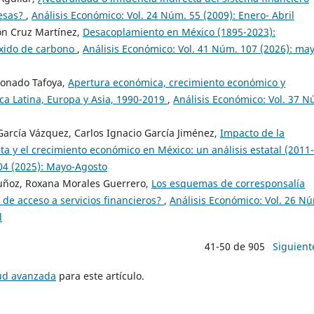
resas?
,
Análisis Económico: Vol. 24 Núm. 55 (2009): Enero- Abril
ón Cruz Martínez,
Desacoplamiento en México (1895-2023):
óxido de carbono
,
Análisis Económico: Vol. 41 Núm. 107 (2026): ma
donado Tafoya,
Apertura económica, crecimiento económico y
ica Latina, Europa y Asia, 1990-2019
,
Análisis Económico: Vol. 37 N
García Vázquez, Carlos Ignacio García Jiménez,
Impacto de la
cta y el crecimiento económico en México: un análisis estatal (2011-
04 (2025): Mayo-Agosto
uñoz, Roxana Morales Guerrero,
Los esquemas de corresponsalía
 de acceso a servicios financieros?
,
Análisis Económico: Vol. 26 N
l
41-50 de 905
Siguient
tud avanzada
para este artículo.