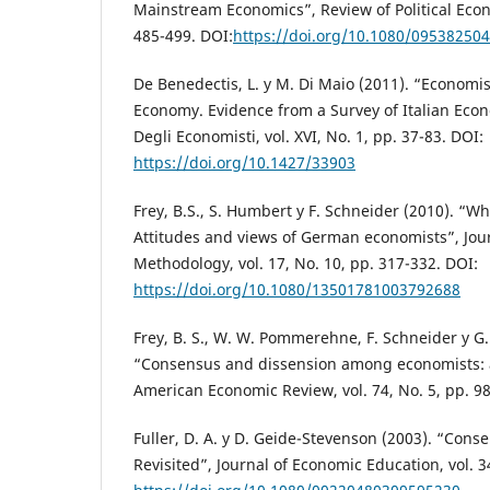
Mainstream Economics”, Review of Political Econo
485-499. DOI:
https://doi.org/10.1080/09538250
De Benedectis, L. y M. Di Maio (2011). “Economis
Economy. Evidence from a Survey of Italian Econo
Degli Economisti, vol. XVI, No. 1, pp. 37-83. DOI:
https://doi.org/10.1427/33903
Frey, B.S., S. Humbert y F. Schneider (2010). “W
Attitudes and views of German economists”, Jou
Methodology, vol. 17, No. 10, pp. 317-332. DOI:
https://doi.org/10.1080/13501781003792688
Frey, B. S., W. W. Pommerehne, F. Schneider y G. 
“Consensus and dissension among economists: a
American Economic Review, vol. 74, No. 5, pp. 9
Fuller, D. A. y D. Geide-Stevenson (2003). “Con
Revisited”, Journal of Economic Education, vol. 3