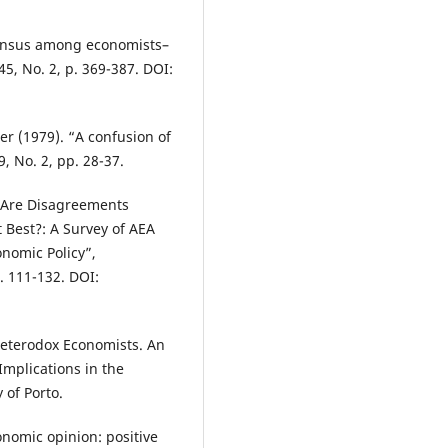
nsensus among economists–
45, No. 2, p. 369-387. DOI:
mer (1979). “A confusion of
, No. 2, pp. 28-37.
 “Are Disagreements
Best?: A Survey of AEA
nomic Policy”,
. 111-132. DOI:
Heterodox Economists. An
Implications in the
 of Porto.
onomic opinion: positive