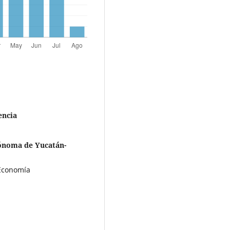
encia
tónoma de Yucatán-
Economía