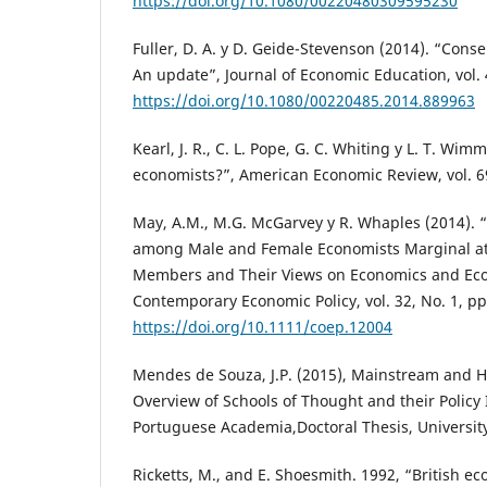
https://doi.org/10.1080/00220480309595230
Fuller, D. A. y D. Geide-Stevenson (2014). “Co
An update”, Journal of Economic Education, vol. 
https://doi.org/10.1080/00220485.2014.889963
Kearl, J. R., C. L. Pope, G. C. Whiting y L. T. Wim
economists?”, American Economic Review, vol. 69
May, A.M., M.G. McGarvey y R. Whaples (2014).
among Male and Female Economists Marginal at 
Members and Their Views on Economics and Eco
Contemporary Economic Policy, vol. 32, No. 1, pp
https://doi.org/10.1111/coep.12004
Mendes de Souza, J.P. (2015), Mainstream and 
Overview of Schools of Thought and their Policy 
Portuguese Academia,Doctoral Thesis, University
Ricketts, M., and E. Shoesmith. 1992, “British ec