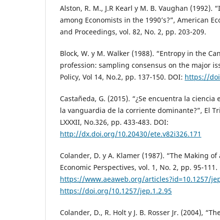
Alston, R. M., J.R Kearl y M. B. Vaughan (1992).
among Economists in the 1990’s?”, American Ec
and Proceedings, vol. 82, No. 2, pp. 203-209.
Block, W. y M. Walker (1988). “Entropy in the C
profession: sampling consensus on the major is
Policy, Vol 14, No.2, pp. 137-150. DOI:
https://do
Castañeda, G. (2015). “¿Se encuentra la ciencia
la vanguardia de la corriente dominante?”, El Tr
LXXXII, No.326, pp. 433-483. DOI:
http://dx.doi.org/10.20430/ete.v82i326.171
Colander, D. y A. Klamer (1987). “The Making of 
Economic Perspectives, vol. 1, No. 2, pp. 95-111
https://www.aeaweb.org/articles?id=10.1257/jep
https://doi.org/10.1257/jep.1.2.95
Colander, D., R. Holt y J. B. Rosser Jr. (2004), “