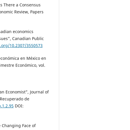
 “Is There a Consensus
onomic Review, Papers
anadian economics
sues”, Canadian Public
i.org/10.2307/3550573
 económica en México en
imestre Económico, vol.
an Economist”, Journal of
. Recuperado de
.1.2.95
DOI:
The Changing Face of