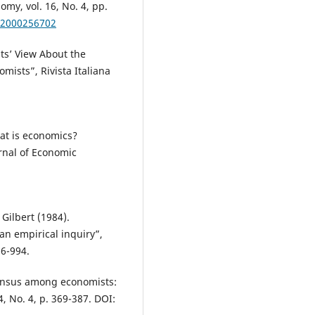
my, vol. 16, No. 4, pp.
42000256702
ts’ View About the
mists”, Rivista Italiana
hat is economics?
rnal of Economic
Gilbert (1984).
n empirical inquiry”,
86-994.
sensus among economists:
4, No. 4, p. 369-387. DOI: