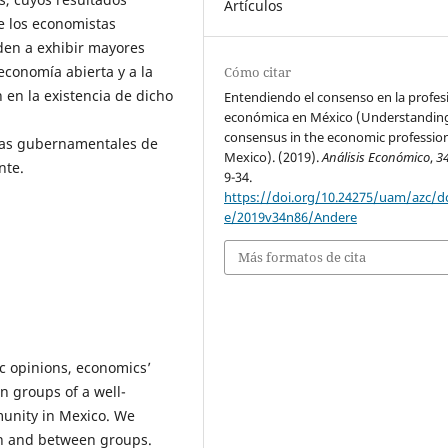
Artículos
e los economistas
den a exhibir mayores
economía abierta y a la
Cómo citar
en la existencia de dicho
Entendiendo el consenso en la profes
económica en México (Understandin
consensus in the economic profession
cas gubernamentales de
Mexico). (2019).
Análisis Económico
,
3
nte.
9-34.
https://doi.org/10.24275/uam/azc/d
e/2019v34n86/Andere
Más formatos de cita
c opinions, economics’
n groups of a well-
unity in Mexico. We
n and between groups.