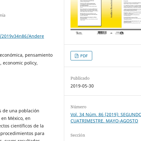
mía
e/2019v34n86/Andere
a económica, pensamiento
PDF
 economic policy,
Publicado
2019-05-30
Número
os de una población
Vol. 34 Núm. 86 (2019): SEGUND
 en México, en
CUATRIMESTRE. MAYO-AGOSTO
tos científicos de la
 procedimientos para
Sección
s, cuyos resultados