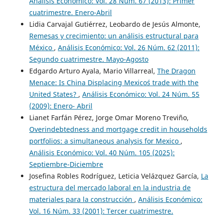
Análisis Económico: Vol. 28 Núm. 67 (2013): Primer
cuatrimestre. Enero-Abril
Lidia Carvajal Gutiérrez, Leobardo de Jesús Almonte,
Remesas y crecimiento: un análisis estructural para
México
,
Análisis Económico: Vol. 26 Núm. 62 (2011):
Segundo cuatrimestre. Mayo-Agosto
Edgardo Arturo Ayala, Mario Villarreal,
The Dragon
Menace: Is China Displacing Mexico´s trade with the
United States?
,
Análisis Económico: Vol. 24 Núm. 55
(2009): Enero- Abril
Lianet Farfán Pérez, Jorge Omar Moreno Treviño,
Overindebtedness and mortgage credit in households
portfolios: a simultaneous analysis for Mexico
,
Análisis Económico: Vol. 40 Núm. 105 (2025):
Septiembre-Diciembre
Josefina Robles Rodríguez, Leticia Velázquez García,
La
estructura del mercado laboral en la industria de
materiales para la construcción
,
Análisis Económico:
Vol. 16 Núm. 33 (2001): Tercer cuatrimestre.