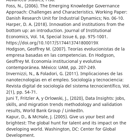
Foss, N., (2006). The Emerging Knowledge Governance
Approach: Challenges and Characteristics. Working Paper:
Danish Research Unit for Industrial Dynamics; No. 06-10.
Harper, D. A. (2018). Innovation and institutions from the
bottom up: an introduction. Journal of Institutional
Economics, Vol. 14, Special Issue 6, pp. 975-1001.
https://doi.org/10.1017/S174413741800019X
Hodgson, Geoffrey M. (2007). Teorías evolucionistas de la
empresa basadas en las competencias. En Hodgson,
Geoffrey M. Economía institucional y evolutiva
contemporánea. México: UAM, pp. 207-249.
Invernizzi, N., & Foladori, G. (2011). Implicaciones de las
nanotecnologías en el empleo. Sociología y tecnociencia:
Revista digital de sociología del sistema tecnocientífico, Vol.
2(1), pp. 54-71.
Juni T, Fritzler A, y Orlowski, J., (2020), Data Insights: Jobs,
skills, and migration trends methodology and validation
results, World Bank Group / LinkedIn.
Kapur, D., & McHale, J. (2005). Give us your best and
brightest: The global hunt for talent and its impact on the
developing world. Washington, DC: Center for Global
Development.