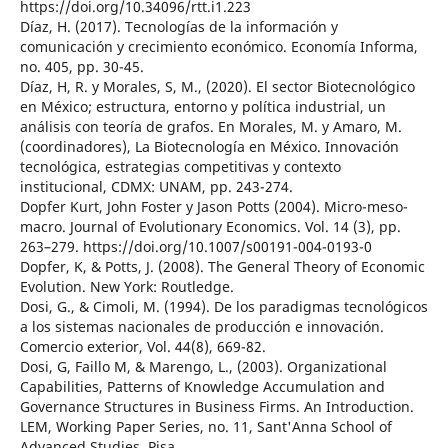
https://doi.org/10.34096/rtt.i1.223
Díaz, H. (2017). Tecnologías de la información y
comunicación y crecimiento económico. Economía Informa,
no. 405, pp. 30-45.
Díaz, H, R. y Morales, S, M., (2020). El sector Biotecnológico
en México; estructura, entorno y política industrial, un
análisis con teoría de grafos. En Morales, M. y Amaro, M.
(coordinadores), La Biotecnología en México. Innovación
tecnológica, estrategias competitivas y contexto
institucional, CDMX: UNAM, pp. 243-274.
Dopfer Kurt, John Foster y Jason Potts (2004). Micro-meso-
macro. Journal of Evolutionary Economics. Vol. 14 (3), pp.
263–279. https://doi.org/10.1007/s00191-004-0193-0
Dopfer, K, & Potts, J. (2008). The General Theory of Economic
Evolution. New York: Routledge.
Dosi, G., & Cimoli, M. (1994). De los paradigmas tecnológicos
a los sistemas nacionales de producción e innovación.
Comercio exterior, Vol. 44(8), 669-82.
Dosi, G, Faillo M, & Marengo, L., (2003). Organizational
Capabilities, Patterns of Knowledge Accumulation and
Governance Structures in Business Firms. An Introduction.
LEM, Working Paper Series, no. 11, Sant'Anna School of
Advanced Studies, Pisa.