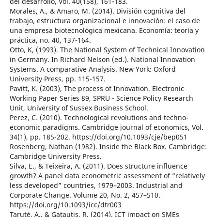
del desarrollo, Vol. 40(158), 161-183.
Morales, A., & Amaro, M. (2014). División cognitiva del
trabajo, estructura organizacional e innovación: el caso de
una empresa biotecnológica mexicana. Economía: teoría y
práctica, no. 40, 137-164.
Otto, K, (1993). The National System of Technical Innovation
in Germany. In Richard Nelson (ed.). National Innovation
Systems. A comparative Analysis. New York: Oxford
University Press, pp. 115-157.
Pavitt, K. (2003), The process of Innovation. Electronic
Working Paper Series 89, SPRU - Science Policy Research
Unit, University of Sussex Business School.
Perez, C. (2010). Technological revolutions and techno-
economic paradigms. Cambridge journal of economics, Vol.
34(1), pp. 185-202. https://doi.org/10.1093/cje/bep051
Rosenberg, Nathan (1982). Inside the Black Box. Cambridge:
Cambridge University Press.
Silva, E., & Teixeira, A. (2011). Does structure influence
growth? A panel data econometric assessment of “relatively
less developed” countries, 1979–2003. Industrial and
Corporate Change. Volume 20, No. 2, 457–510.
https://doi.org/10.1093/icc/dtr003
Tarutė, A., & Gatautis, R. (2014). ICT impact on SMEs