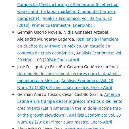
Campeche (Restructuring of Pemex and Its effect on
wages and the labor market in Ciudad del Carmen,
Campeche)
,
Análisis Económico: Vol. 33 Núm. 82
(2018): Primer cuatrimestre. Enero-Abril
Germán Osorio Novela, Nidia Gonzalez Arzabal,
Alejandro Mungaray Lagarda,
Resiliencia Financiera
en dueños de MiPyMe en México. Un estudio en
contexto de crisis económica
,
Análisis Económico: Vol.
39 Núm. 100 (2024): Enero-Abril
José D. Liquitaya Briceño, Gerardo Gutiérrez Jiménez ,
Un modelo de corrección de errores para la dinámica
monetaria en México
,
Análisis Económico: Vol. 18
Núm. 37 (2003): Primer cuatrimestre. Enero-Abril
Germán Alarco Tosoni, César Castillo García,
América
Latina en la trampa de los ingresos medios o del lento
crecimiento (Latin America in the middle-income trap
or the growth slowdown)
,
Análisis Económico: Vol. 33
Núm. 82 (2018): Primer cuatrimestre. Enero-Abril
Alexandre O. Vera-Cruz,
Apertura económica,