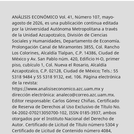
ANÁLISIS ECONÓMICO Vol. 41, Número 107, mayo-
agosto de 2026, es una publicación continua editada
por la Universidad Autónoma Metropolitana a través
de la Unidad Azcapotzalco, División de Ciencias
Sociales y Humanidades, Departamento de Economía.
Prolongación Canal de Miramontes 3855, Col. Rancho
Los Colorines, Alcaldía Tlalpan, C.P. 14386, Ciudad de
México y Av. San Pablo núm. 420, Edificio H-O, primer
piso, cubículo 1, Col. Nueva el Rosario, Alcaldía
Azcapotzalco, C.P. 02128, Ciudad de México; Tels.: 55
5318 9484 y 55 5318 9132, ext. 106. Página electrónica
de la revista:
https://www.analisiseconomico.azc.uam.mx y
dirección electrónica: analeco@correo.azc.uam.mx.
Editor responsable: Carlos Gómez Chiñas. Certificado
de Reserva de Derechos al Uso Exclusivo de Título No.
04-2002-070213050700-102, ISSN 0185-3937, ambos
otorgados por el Instituto Nacional del Derecho de
Autor. Certificado de Licitud de Título número 5304 y
Certificado de Licitud de Contenido número 4084,