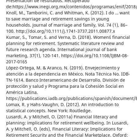
Presentación de resultados. Recuperado
de:https://www.inegi.org.mx/contenidos/programas/enif/2018/
Knoll, M., Tamborini, C. and Whitman, K. (2012). I do … want
to save marriage and retirement savings in young
households. Journal of marriage and family, Vol. 74 (1), 86–
100. http://doi.org/10.1111/j.1741-3737.2011.00877.x
Kumar, S., Tomar, S. and Verna, D. (2018). Women´s financial
planning for retirement. Systematic literature review and
future research agenda. International journal of bank
marketing, 37(1), 120-141. https://doi.org/10.1108/IJBM-08-
2017-0165
López-Ortega, M. & Aranco, N. (2019). Envejecimiento y
atención a la dependencia en México. Nota Técnica No. IDB-
TN-1614. Banco Interamericano de Desarrollo. División de
protección y salud y Programa para la Cohesión Social en
América Latina.
https://publications.iadb.org/publications/spanish/documen
Lomax, R. y Hahs-Vaughn, D. (2012). An introduction to
statistical concepts. New York: Routledge.
Lusardi, A. y Mitchell, O. (2011a) Financial literacy and
planning: implications for retirement wellbeing. In Lusardi,
A. y Mitchell, O. (eds), Financial Literacy: Implications for
Retirement Security and the Financial Marketplace. Oxford: