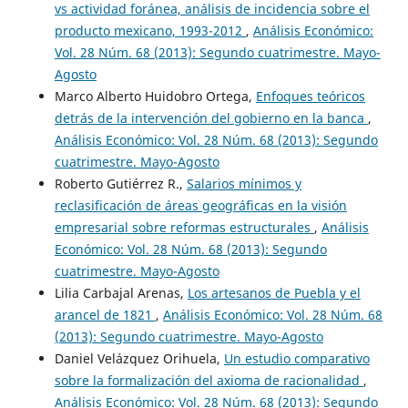
vs actividad foránea, análisis de incidencia sobre el
producto mexicano, 1993-2012
,
Análisis Económico:
Vol. 28 Núm. 68 (2013): Segundo cuatrimestre. Mayo-
Agosto
Marco Alberto Huidobro Ortega,
Enfoques teóricos
detrás de la intervención del gobierno en la banca
,
Análisis Económico: Vol. 28 Núm. 68 (2013): Segundo
cuatrimestre. Mayo-Agosto
Roberto Gutiérrez R.,
Salarios mínimos y
reclasificación de áreas geográficas en la visión
empresarial sobre reformas estructurales
,
Análisis
Económico: Vol. 28 Núm. 68 (2013): Segundo
cuatrimestre. Mayo-Agosto
Lilia Carbajal Arenas,
Los artesanos de Puebla y el
arancel de 1821
,
Análisis Económico: Vol. 28 Núm. 68
(2013): Segundo cuatrimestre. Mayo-Agosto
Daniel Velázquez Orihuela,
Un estudio comparativo
sobre la formalización del axioma de racionalidad
,
Análisis Económico: Vol. 28 Núm. 68 (2013): Segundo