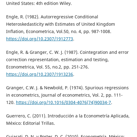
United States: 4th edition Wiley.
Engle, R. (1982). Autorregressive Conditional
Heteroskedasticity with Estimates of United Kingdom
Inflation, Econometrica, Vol.50, no. 4, pp. 987-1008.
https://doi.org/10.2307/1912773
.
Engle, R. & Granger, C. W. J. (1987). Cointegration and error
correction representation, estimation and testing,
Econometrica, Vol. 55, no.2, pp. 251-276.
https://doi.org/10.2307/1913236
.
Granger, C.W. J. & Newbold, P. (1974). Spurious regressions
in econometrics, Journal of econometrics, Vol. 2, pp. 111-
120.
https://doi.org/10.1016/0304-4076(74)90034-7
.
Guerrero, C. (2011). Introducción a la Econometría Aplicada,
México: Editorial Trillas.
Gujarati, D. N. y Porter, D. C. (2010). Econometría, México: