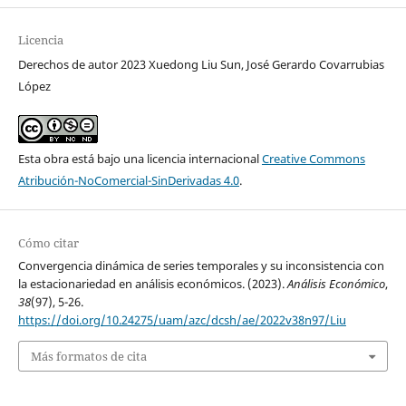
Licencia
Derechos de autor 2023 Xuedong Liu Sun, José Gerardo Covarrubias
López
Esta obra está bajo una licencia internacional
Creative Commons
Atribución-NoComercial-SinDerivadas 4.0
.
Cómo citar
Convergencia dinámica de series temporales y su inconsistencia con
la estacionariedad en análisis económicos. (2023).
Análisis Económico
,
38
(97), 5-26.
https://doi.org/10.24275/uam/azc/dcsh/ae/2022v38n97/Liu
Más formatos de cita