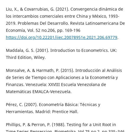
Liu, X., & Covarrubias, G. (2021). Convergencia dinámica de
los intercambios comerciales entre China y México, 1993-
2019. Problemas Del Desarrollo. Revista Latinoamericana De
Economía, Vol. 52 no.206, pp. 169-196
https://doi.org/10.22201/iiec.20078951e.2021.206.69779
.
Maddala, G. S. (2001). Introduction to Econometrics. UK:
Third Edition, Wiley.
Monsalve, A. & Harmath, P. (2015). Introducción al Análisis
de Series de Tiempo con Aplicaciones a la Econometría y
Finanzas. Venezuela: XXVIII Escuela Venezolana de
Matemáticas EMALCA-Venezuela.
Pérez, C. (2007). Econometría Básica: Técnicas y
Herramientas. Madrid: Prentice Hall.
Phillips, P. & Perron, P. (1988). Testing for a Unit Root in
Time Series Regression. Biometrika, Vol.75 no.2, pp.335–346.