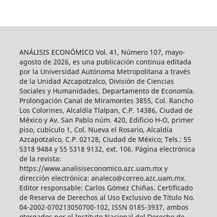
ANÁLISIS ECONÓMICO Vol. 41, Número 107, mayo-
agosto de 2026, es una publicación continua editada
por la Universidad Autónoma Metropolitana a través
de la Unidad Azcapotzalco, División de Ciencias
Sociales y Humanidades, Departamento de Economía.
Prolongación Canal de Miramontes 3855, Col. Rancho
Los Colorines, Alcaldía Tlalpan, C.P. 14386, Ciudad de
México y Av. San Pablo núm. 420, Edificio H-O, primer
piso, cubículo 1, Col. Nueva el Rosario, Alcaldía
Azcapotzalco, C.P. 02128, Ciudad de México; Tels.: 55
5318 9484 y 55 5318 9132, ext. 106. Página electrónica
de la revista:
https://www.analisiseconomico.azc.uam.mx y
dirección electrónica: analeco@correo.azc.uam.mx.
Editor responsable: Carlos Gómez Chiñas. Certificado
de Reserva de Derechos al Uso Exclusivo de Título No.
04-2002-070213050700-102, ISSN 0185-3937, ambos
otorgados por el Instituto Nacional del Derecho de