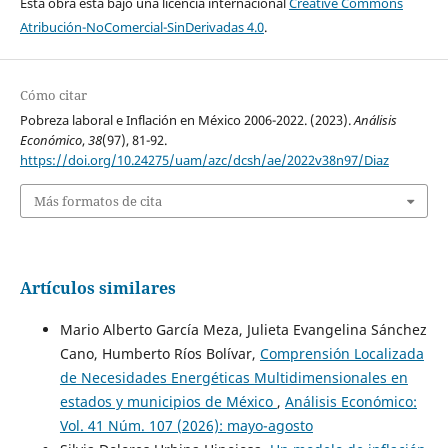
Esta obra está bajo una licencia internacional
Creative Commons
Atribución-NoComercial-SinDerivadas 4.0
.
Cómo citar
Pobreza laboral e Inflación en México 2006-2022. (2023).
Análisis
Económico
,
38
(97), 81-92.
https://doi.org/10.24275/uam/azc/dcsh/ae/2022v38n97/Diaz
Más formatos de cita
Artículos similares
Mario Alberto García Meza, Julieta Evangelina Sánchez
Cano, Humberto Ríos Bolívar,
Comprensión Localizada
de Necesidades Energéticas Multidimensionales en
estados y municipios de México
,
Análisis Económico:
Vol. 41 Núm. 107 (2026): mayo-agosto