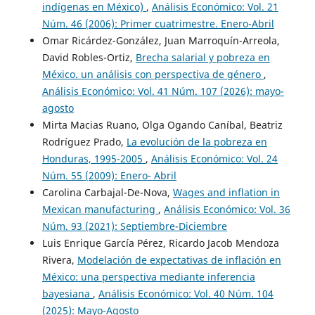
indígenas en México)
,
Análisis Económico: Vol. 21
Núm. 46 (2006): Primer cuatrimestre. Enero-Abril
Omar Ricárdez-González, Juan Marroquín-Arreola,
David Robles-Ortiz,
Brecha salarial y pobreza en
México. un análisis con perspectiva de género
,
Análisis Económico: Vol. 41 Núm. 107 (2026): mayo-
agosto
Mirta Macias Ruano, Olga Ogando Caníbal, Beatriz
Rodríguez Prado,
La evolución de la pobreza en
Honduras, 1995-2005
,
Análisis Económico: Vol. 24
Núm. 55 (2009): Enero- Abril
Carolina Carbajal-De-Nova,
Wages and inflation in
Mexican manufacturing
,
Análisis Económico: Vol. 36
Núm. 93 (2021): Septiembre-Diciembre
Luis Enrique García Pérez, Ricardo Jacob Mendoza
Rivera,
Modelación de expectativas de inflación en
México: una perspectiva mediante inferencia
bayesiana
,
Análisis Económico: Vol. 40 Núm. 104
(2025): Mayo-Agosto