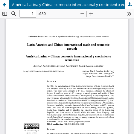
América Latina y China: comercio internacional y crecimiento económico