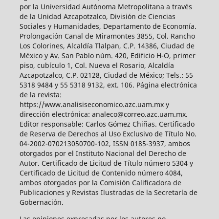
por la Universidad Autónoma Metropolitana a través
de la Unidad Azcapotzalco, División de Ciencias
Sociales y Humanidades, Departamento de Economía.
Prolongación Canal de Miramontes 3855, Col. Rancho
Los Colorines, Alcaldía Tlalpan, C.P. 14386, Ciudad de
México y Av. San Pablo núm. 420, Edificio H-O, primer
piso, cubículo 1, Col. Nueva el Rosario, Alcaldía
Azcapotzalco, C.P. 02128, Ciudad de México; Tels.: 55
5318 9484 y 55 5318 9132, ext. 106. Página electrónica
de la revista:
https://www.analisiseconomico.azc.uam.mx y
dirección electrónica: analeco@correo.azc.uam.mx.
Editor responsable: Carlos Gómez Chiñas. Certificado
de Reserva de Derechos al Uso Exclusivo de Título No.
04-2002-070213050700-102, ISSN 0185-3937, ambos
otorgados por el Instituto Nacional del Derecho de
Autor. Certificado de Licitud de Título número 5304 y
Certificado de Licitud de Contenido número 4084,
ambos otorgados por la Comisión Calificadora de
Publicaciones y Revistas Ilustradas de la Secretaría de
Gobernación.
Las opiniones expresadas por los autores no