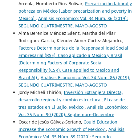
Arreola, Humberto Ríos-Bolívar,
Precarización laboral y
pobreza en México (Labor precarization and poverty in
Mexico)
,
Análisis Económico: Vol. 34 Núm. 86 (2019):
SEGUNDO CUATRIMESTRE. MAYO-AGOSTO
Alma Berenice Méndez Sáenz, Martha del Pilar
Rodríguez García, Klender Aimer Cortez Alejandro,
Factores Determinantes de la Responsabilidad Social
Empresarial (RSE). Caso aplicado a México y Brasil
(Determining Factors of Corporate Social
Responsibility (CSR). Case applied to Mexico and
Brazil Al)
,
Análisis Económico: Vol. 34 Núm. 86 (2019):
SEGUNDO CUATRIMESTRE. MAYO-AGOSTO
Jordy Micheli Thirión,
Inversión Extranjera Directa,
desarrollo regional y cambio estructural. El caso de
tres estados en El Bajío, México
,
Análisis Económico:
Vol. 35 Núm. 90 (2020): Septiembre-Diciembre
Oscar de Jesús Gálvez-Soriano,
Could Education
Increase the Economic Growth of Mexico?
,
Análisis
Económico: Vol. 35 Núm. 89 (2020): Segundo