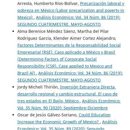
Arreola, Humberto Ríos-Bolívar,
Precarización laboral y
pobreza en México (Labor precarization and poverty in
Mexico)
,
Análisis Económico: Vol. 34 Núm. 86 (2019):
SEGUNDO CUATRIMESTRE. MAYO-AGOSTO
Alma Berenice Méndez Sáenz, Martha del Pilar
Rodríguez García, Klender Aimer Cortez Alejandro,
Factores Determinantes de la Responsabilidad Social
Empresarial (RSE). Caso aplicado a México y Brasil
(Determining Factors of Corporate Social
Responsibility (CSR). Case applied to Mexico and
Brazil Al)
,
Análisis Económico: Vol. 34 Núm. 86 (2019):
SEGUNDO CUATRIMESTRE. MAYO-AGOSTO
Jordy Micheli Thirión,
Inversión Extranjera Directa,
desarrollo regional y cambio estructural. El caso de
tres estados en El Bajío, México
,
Análisis Económico:
Vol. 35 Núm. 90 (2020): Septiembre-Diciembre
Oscar de Jesús Gálvez-Soriano,
Could Education
Increase the Economic Growth of Mexico?
,
Análisis
Económico: Vol. 35 Núm. 89 (2020): Segundo