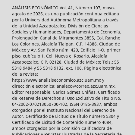
ANÁLISIS ECONÓMICO Vol. 41, Número 107, mayo-
agosto de 2026, es una publicación continua editada
por la Universidad Autónoma Metropolitana a través
de la Unidad Azcapotzalco, División de Ciencias
Sociales y Humanidades, Departamento de Economía.
Prolongación Canal de Miramontes 3855, Col. Rancho
Los Colorines, Alcaldía Tlalpan, C.P. 14386, Ciudad de
México y Av. San Pablo núm. 420, Edificio H-O, primer
piso, cubículo 1, Col. Nueva el Rosario, Alcaldía
Azcapotzalco, C.P. 02128, Ciudad de México; Tels.: 55
5318 9484 y 55 5318 9132, ext. 106. Página electrónica
de la revista:
https://www.analisiseconomico.azc.uam.mx y
dirección electrónica: analeco@correo.azc.uam.mx.
Editor responsable: Carlos Gómez Chiñas. Certificado
de Reserva de Derechos al Uso Exclusivo de Título No.
04-2002-070213050700-102, ISSN 0185-3937, ambos
otorgados por el Instituto Nacional del Derecho de
Autor. Certificado de Licitud de Título número 5304 y
Certificado de Licitud de Contenido número 4084,
ambos otorgados por la Comisión Calificadora de
Publicaciones y Revistas Ilustradas de la Secretaría de