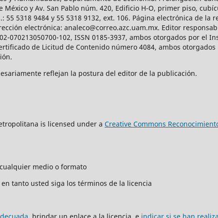
e México y Av. San Pablo núm. 420, Edificio H-O, primer piso, cubícu
: 55 5318 9484 y 55 5318 9132, ext. 106. Página electrónica de la re
ección electrónica: analeco@correo.azc.uam.mx. Editor responsabl
2002-070213050700-102, ISSN 0185-3937, ambos otorgados por el Ins
Certificado de Licitud de Contenido número 4084, ambos otorgados 
ción.
sariamente reflejan la postura del editor de la publicación.
tropolitana is licensed under a
Creative Commons Reconocimiento
n cualquier medio o formato
en tanto usted siga los términos de la licencia
adecuada
, brindar un enlace a la licencia, e
indicar si se han reali