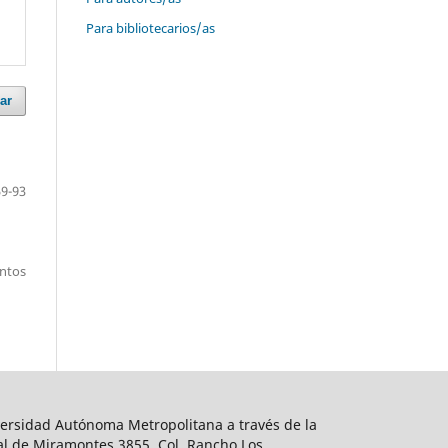
Para bibliotecarios/as
ar
59-93
entos
ersidad Autónoma Metropolitana a través de la
al de Miramontes 3855, Col. Rancho Los