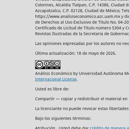
Colorines, Alcaldía Tlalpan, C.P. 14386, Ciudad d
Azcapotzalco, C.P. 02128, Ciudad de México; Tels.
https://www.analisiseconomico.azc.uam.mx y dir
de Derechos al Uso Exclusivo de Título No. 04-
Certificado de Licitud de Título número 5304 y 
Revistas Ilustradas de la Secretaría de Goberna
Las opiniones expresadas por los autores no nece
Última actualización: 18 de mayo de 2026.
Análisis Económico by Universidad Autónoma Me
Internacional License
.
Usted es libre de:
Compartir — copiar y redistribuir el material e
La licenciante no puede revocar estas libertades 
Bajo los siguientes términos:
Atribución. Usted debe dar
crédito de manera 