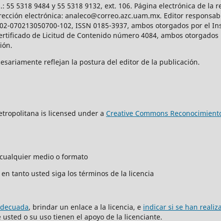
: 55 5318 9484 y 55 5318 9132, ext. 106. Página electrónica de la re
ección electrónica: analeco@correo.azc.uam.mx. Editor responsabl
2002-070213050700-102, ISSN 0185-3937, ambos otorgados por el Ins
Certificado de Licitud de Contenido número 4084, ambos otorgados 
ción.
sariamente reflejan la postura del editor de la publicación.
tropolitana is licensed under a
Creative Commons Reconocimiento
n cualquier medio o formato
en tanto usted siga los términos de la licencia
adecuada
, brindar un enlace a la licencia, e
indicar si se han reali
usted o su uso tienen el apoyo de la licenciante.