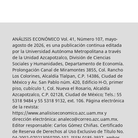
ANÁLISIS ECONÓMICO Vol. 41, Número 107, mayo-
agosto de 2026, es una publicación continua editada
por la Universidad Autónoma Metropolitana a través
de la Unidad Azcapotzalco, División de Ciencias
Sociales y Humanidades, Departamento de Economía.
Prolongación Canal de Miramontes 3855, Col. Rancho
Los Colorines, Alcaldía Tlalpan, C.P. 14386, Ciudad de
México y Av. San Pablo núm. 420, Edificio H-O, primer
piso, cubículo 1, Col. Nueva el Rosario, Alcaldía
Azcapotzalco, C.P. 02128, Ciudad de México; Tels.: 55
5318 9484 y 55 5318 9132, ext. 106. Página electrónica
de la revista:
https://www.analisiseconomico.azc.uam.mx y
dirección electrónica: analeco@correo.azc.uam.mx.
Editor responsable: Carlos Gómez Chiñas. Certificado
de Reserva de Derechos al Uso Exclusivo de Título No.
04-2002-070213050700-102, ISSN 0185-3937, ambos