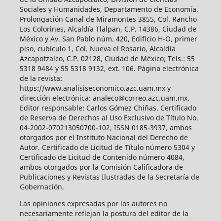
Sociales y Humanidades, Departamento de Economía.
Prolongación Canal de Miramontes 3855, Col. Rancho
Los Colorines, Alcaldía Tlalpan, C.P. 14386, Ciudad de
México y Av. San Pablo núm. 420, Edificio H-O, primer
piso, cubículo 1, Col. Nueva el Rosario, Alcaldía
Azcapotzalco, C.P. 02128, Ciudad de México; Tels.: 55
5318 9484 y 55 5318 9132, ext. 106. Página electrónica
de la revista:
https://www.analisiseconomico.azc.uam.mx y
dirección electrónica: analeco@correo.azc.uam.mx.
Editor responsable: Carlos Gómez Chiñas. Certificado
de Reserva de Derechos al Uso Exclusivo de Título No.
04-2002-070213050700-102, ISSN 0185-3937, ambos
otorgados por el Instituto Nacional del Derecho de
Autor. Certificado de Licitud de Título número 5304 y
Certificado de Licitud de Contenido número 4084,
ambos otorgados por la Comisión Calificadora de
Publicaciones y Revistas Ilustradas de la Secretaría de
Gobernación.
Las opiniones expresadas por los autores no
necesariamente reflejan la postura del editor de la