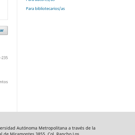
Para bibliotecarios/as
ar
-235
entos
ersidad Autónoma Metropolitana a través de la
al de Miramontes 3855, Col. Rancho Los