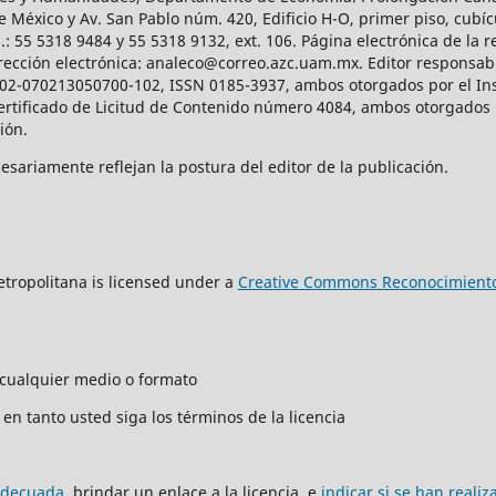
e México y Av. San Pablo núm. 420, Edificio H-O, primer piso, cubícu
: 55 5318 9484 y 55 5318 9132, ext. 106. Página electrónica de la re
ección electrónica: analeco@correo.azc.uam.mx. Editor responsabl
2002-070213050700-102, ISSN 0185-3937, ambos otorgados por el Ins
Certificado de Licitud de Contenido número 4084, ambos otorgados 
ción.
sariamente reflejan la postura del editor de la publicación.
tropolitana is licensed under a
Creative Commons Reconocimiento
n cualquier medio o formato
en tanto usted siga los términos de la licencia
adecuada
, brindar un enlace a la licencia, e
indicar si se han reali