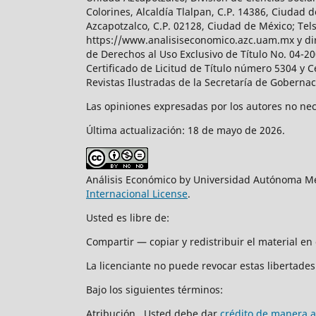
Colorines, Alcaldía Tlalpan, C.P. 14386, Ciudad d
Azcapotzalco, C.P. 02128, Ciudad de México; Tels.
https://www.analisiseconomico.azc.uam.mx y dir
de Derechos al Uso Exclusivo de Título No. 04-
Certificado de Licitud de Título número 5304 y 
Revistas Ilustradas de la Secretaría de Goberna
Las opiniones expresadas por los autores no nece
Última actualización: 18 de mayo de 2026.
Análisis Económico by Universidad Autónoma Me
Internacional License
.
Usted es libre de:
Compartir — copiar y redistribuir el material e
La licenciante no puede revocar estas libertades 
Bajo los siguientes términos:
Atribución. Usted debe dar
crédito de manera 