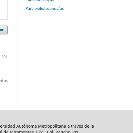
Para bibliotecarios/as
ar
-301
entos
ersidad Autónoma Metropolitana a través de la
al de Miramontes 3855, Col. Rancho Los