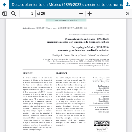
Desacoplamiento en México (1895-2023): crecimiento económico y emisiones de dióxido de carbono