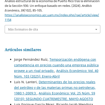
Análisis estructural de la economía de Puerto Rico tras la eliminación
de la Sección 936: Un enfoque basado en redes. (2024).
Análisis
Económico
,
39
(102), 85-105.
https://analisiseconomico.azc.uam.mx/index.php/rae/article/view/
1154
Más formatos de cita
Artículos similares
Jorge Fernández Ruíz,
Temporización endógena con
competencia en precios cuando una empresa pública
provee a un rival privado
,
Análisis Económico: Vol. 40
Núm. 103 (2025): Enero-Abril
Luis N. Lanteri,
Determinantes de los precios reales
del petróleo y de las materias primas no petroleras,
1980:1-2009:3
,
Análisis Económico: Vol. 25 Núm. 59
(2010): SEGUNDO CUATRIMESTRE. MAYO-AGOSTO
Luis Enrique García Pérez, Ricardo Jacob Mendoza