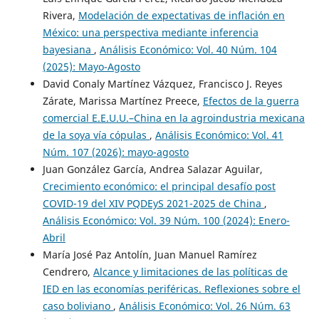
Rivera,
Modelación de expectativas de inflación en
México: una perspectiva mediante inferencia
bayesiana
,
Análisis Económico: Vol. 40 Núm. 104
(2025): Mayo-Agosto
David Conaly Martínez Vázquez, Francisco J. Reyes
Zárate, Marissa Martínez Preece,
Efectos de la guerra
comercial E.E.U.U.–China en la agroindustria mexicana
de la soya vía cópulas
,
Análisis Económico: Vol. 41
Núm. 107 (2026): mayo-agosto
Juan González García, Andrea Salazar Aguilar,
Crecimiento económico: el principal desafío post
COVID-19 del XIV PQDEyS 2021-2025 de China
,
Análisis Económico: Vol. 39 Núm. 100 (2024): Enero-
Abril
María José Paz Antolín, Juan Manuel Ramírez
Cendrero,
Alcance y limitaciones de las políticas de
IED en las economías periféricas. Ref͏lexiones sobre el
caso boliviano
,
Análisis Económico: Vol. 26 Núm. 63