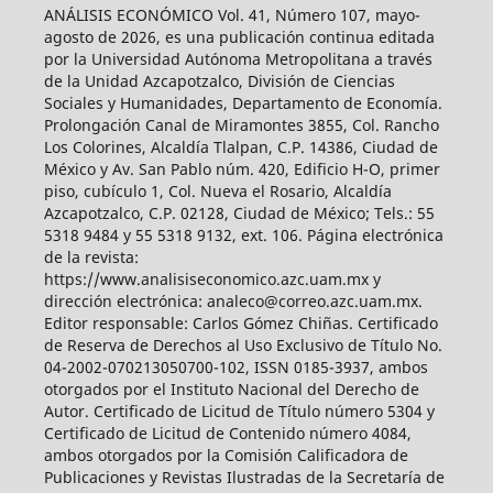
ANÁLISIS ECONÓMICO Vol. 41, Número 107, mayo-
agosto de 2026, es una publicación continua editada
por la Universidad Autónoma Metropolitana a través
de la Unidad Azcapotzalco, División de Ciencias
Sociales y Humanidades, Departamento de Economía.
Prolongación Canal de Miramontes 3855, Col. Rancho
Los Colorines, Alcaldía Tlalpan, C.P. 14386, Ciudad de
México y Av. San Pablo núm. 420, Edificio H-O, primer
piso, cubículo 1, Col. Nueva el Rosario, Alcaldía
Azcapotzalco, C.P. 02128, Ciudad de México; Tels.: 55
5318 9484 y 55 5318 9132, ext. 106. Página electrónica
de la revista:
https://www.analisiseconomico.azc.uam.mx y
dirección electrónica: analeco@correo.azc.uam.mx.
Editor responsable: Carlos Gómez Chiñas. Certificado
de Reserva de Derechos al Uso Exclusivo de Título No.
04-2002-070213050700-102, ISSN 0185-3937, ambos
otorgados por el Instituto Nacional del Derecho de
Autor. Certificado de Licitud de Título número 5304 y
Certificado de Licitud de Contenido número 4084,
ambos otorgados por la Comisión Calificadora de
Publicaciones y Revistas Ilustradas de la Secretaría de