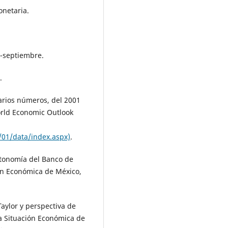
onetaria.
io-septiembre.
.
arios números, del 2001
orld Economic Outlook
/01/data/index.aspx)
.
autonomía del Banco de
ón Económica de México,
 Taylor y perspectiva de
la Situación Económica de