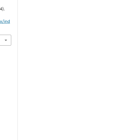
4).
mx/ind