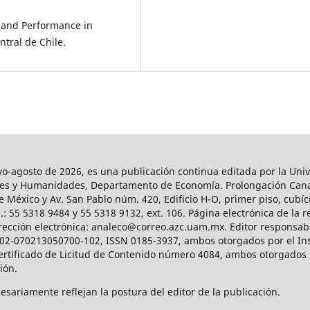
y and Performance in
tral de Chile.
agosto de 2026, es una publicación continua editada por la Univ
iales y Humanidades, Departamento de Economía. Prolongación Can
e México y Av. San Pablo núm. 420, Edificio H-O, primer piso, cubícu
: 55 5318 9484 y 55 5318 9132, ext. 106. Página electrónica de la re
ección electrónica: analeco@correo.azc.uam.mx. Editor responsabl
2002-070213050700-102, ISSN 0185-3937, ambos otorgados por el Ins
Certificado de Licitud de Contenido número 4084, ambos otorgados 
ción.
sariamente reflejan la postura del editor de la publicación.