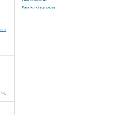
Para bibliotecarios/as
osto
 4.0
.