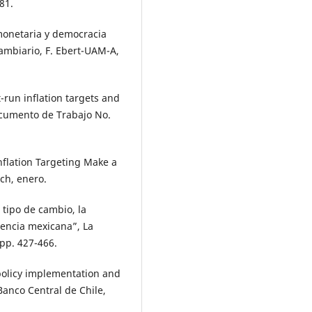
81.
 monetaria y democracia
ambiario, F. Ebert-UAM-A,
-run inflation targets and
Documento de Trabajo No.
nflation Targeting Make a
ch, enero.
l tipo de cambio, la
iencia mexicana”, La
pp. 427-466.
policy implementation and
 Banco Central de Chile,