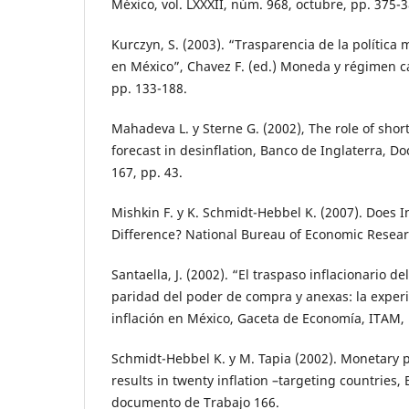
México, vol. LXXXII, núm. 968, octubre, pp. 375-3
Kurczyn, S. (2003). “Trasparencia de la política
en México”, Chavez F. (ed.) Moneda y régimen c
pp. 133-188.
Mahadeva L. y Sterne G. (2002), The role of short
forecast in desinflation, Banco de Inglaterra, 
167, pp. 43.
Mishkin F. y K. Schmidt-Hebbel K. (2007). Does I
Difference? National Bureau of Economic Resear
Santaella, J. (2002). “El traspaso inflacionario de
paridad del poder de compra y anexas: la exper
inflación en México, Gaceta de Economía, ITAM, 
Schmidt-Hebbel K. y M. Tapia (2002). Monetary 
results in twenty inflation –targeting countries,
documento de Trabajo 166.