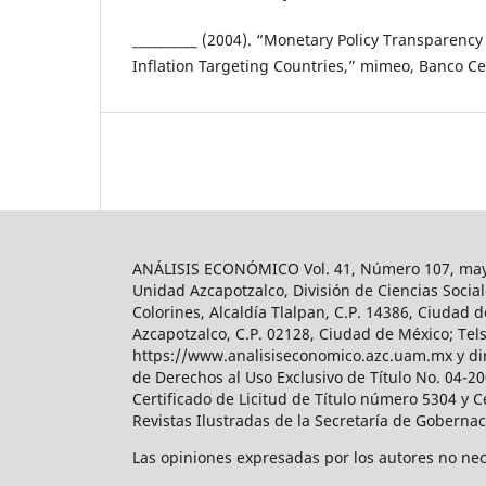
__________ (2004). “Monetary Policy Transparenc
Inflation Targeting Countries,” mimeo, Banco Cen
ANÁLISIS ECONÓMICO Vol. 41, Número 107, mayo-
Unidad Azcapotzalco, División de Ciencias Soc
Colorines, Alcaldía Tlalpan, C.P. 14386, Ciudad d
Azcapotzalco, C.P. 02128, Ciudad de México; Tels.
https://www.analisiseconomico.azc.uam.mx y dir
de Derechos al Uso Exclusivo de Título No. 04-
Certificado de Licitud de Título número 5304 y 
Revistas Ilustradas de la Secretaría de Goberna
Las opiniones expresadas por los autores no nece