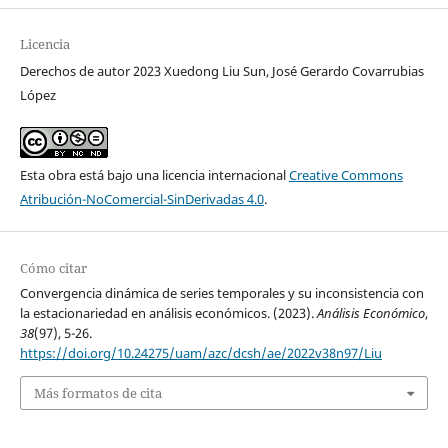
Licencia
Derechos de autor 2023 Xuedong Liu Sun, José Gerardo Covarrubias
López
Esta obra está bajo una licencia internacional
Creative Commons
Atribución-NoComercial-SinDerivadas 4.0
.
Cómo citar
Convergencia dinámica de series temporales y su inconsistencia con
la estacionariedad en análisis económicos. (2023).
Análisis Económico
,
38
(97), 5-26.
https://doi.org/10.24275/uam/azc/dcsh/ae/2022v38n97/Liu
Más formatos de cita