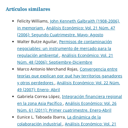
Artículos similares
Felicity Williams,
John Kenneth Galbraith (1908-2006),
in memoriam
,
Análisis Económico: Vol. 21 Núm. 47
(2006): Segundo Cuatrimestre. Mayo- Agosto
Walter Butze Aguilar,
Permisos de contaminación
negociables: un instrumento de mercado para la
regulación ambiental
,
Análisis Económico: Vol. 21
Núm. 48 (2006): Septiembre-Diciembre
Marco Antonio Merchand Rojas,
Convergencia entre
teorías que explican por qué hay territorios ganadores
y otros perdedores
,
Análisis Económico: Vol. 22 Núm.
49 (2007): Enero- Abril
Gabriela Correa López,
Integración financiera regional
en la zona Asia Pacífico
,
Análisis Económico: Vol. 26
Núm. 61 (2011): Primer cuatrimestre. Enero-Abril
Eunice L. Taboada Ibarra,
La dinámica de la
colaboración industrial
,
Análisis Económico: Vol. 21