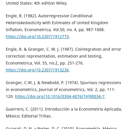
United States: 4th edition Wiley.
Engle, R. (1982). Autorregressive Conditional
Heteroskedasticity with Estimates of United Kingdom
Inflation, Econometrica, Vol.50, no. 4, pp. 987-1008.
https://doi.org/10.2307/1912773
.
Engle, R. & Granger, C. W. J. (1987). Cointegration and error
correction representation, estimation and testing,
Econometrica, Vol. 55, no.2, pp. 251-276.
https://doi.org/10.2307/1913236
.
Granger, C.W. J. & Newbold, P. (1974). Spurious regressions
in econometrics, Journal of econometrics, Vol. 2, pp. 111-
120.
https://doi.org/10.1016/0304-4076(74)90034-7
.
Guerrero, C. (2011). Introducción a la Econometría Aplicada,
México: Editorial Trillas.
Gujarati, D. N. y Porter, D. C. (2010). Econometría, México: