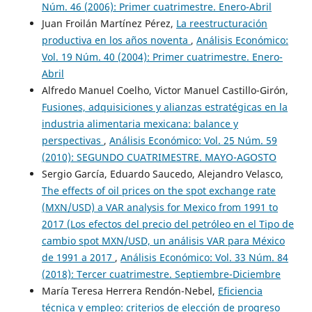
Núm. 46 (2006): Primer cuatrimestre. Enero-Abril
Juan Froilán Martínez Pérez,
La reestructuración
productiva en los años noventa
,
Análisis Económico:
Vol. 19 Núm. 40 (2004): Primer cuatrimestre. Enero-
Abril
Alfredo Manuel Coelho, Victor Manuel Castillo-Girón,
Fusiones, adquisiciones y alianzas estratégicas en la
industria alimentaria mexicana: balance y
perspectivas
,
Análisis Económico: Vol. 25 Núm. 59
(2010): SEGUNDO CUATRIMESTRE. MAYO-AGOSTO
Sergio García, Eduardo Saucedo, Alejandro Velasco,
The effects of oil prices on the spot exchange rate
(MXN/USD) a VAR analysis for Mexico from 1991 to
2017 (Los efectos del precio del petróleo en el Tipo de
cambio spot MXN/USD, un análisis VAR para México
de 1991 a 2017
,
Análisis Económico: Vol. 33 Núm. 84
(2018): Tercer cuatrimestre. Septiembre-Diciembre
María Teresa Herrera Rendón-Nebel,
Eficiencia
técnica y empleo: criterios de elección de progreso