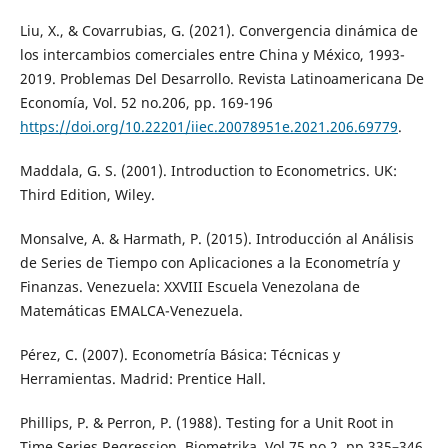
Liu, X., & Covarrubias, G. (2021). Convergencia dinámica de
los intercambios comerciales entre China y México, 1993-
2019. Problemas Del Desarrollo. Revista Latinoamericana De
Economía, Vol. 52 no.206, pp. 169-196
https://doi.org/10.22201/iiec.20078951e.2021.206.69779
.
Maddala, G. S. (2001). Introduction to Econometrics. UK:
Third Edition, Wiley.
Monsalve, A. & Harmath, P. (2015). Introducción al Análisis
de Series de Tiempo con Aplicaciones a la Econometría y
Finanzas. Venezuela: XXVIII Escuela Venezolana de
Matemáticas EMALCA-Venezuela.
Pérez, C. (2007). Econometría Básica: Técnicas y
Herramientas. Madrid: Prentice Hall.
Phillips, P. & Perron, P. (1988). Testing for a Unit Root in
Time Series Regression. Biometrika, Vol.75 no.2, pp.335–346.