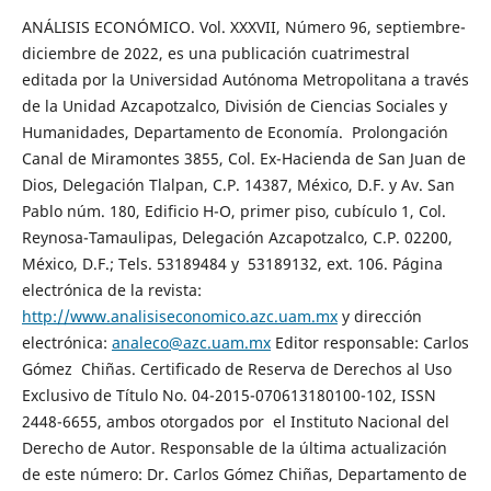
ANÁLISIS ECONÓMICO. Vol. XXXVII, Número 96, septiembre-
diciembre de 2022, es una publicación cuatrimestral
editada por la Universidad Autónoma Metropolitana a través
de la Unidad Azcapotzalco, División de Ciencias Sociales y
Humanidades, Departamento de Economía. Prolongación
Canal de Miramontes 3855, Col. Ex-Hacienda de San Juan de
Dios, Delegación Tlalpan, C.P. 14387, México, D.F. y Av. San
Pablo núm. 180, Edificio H-O, primer piso, cubículo 1, Col.
Reynosa-Tamaulipas, Delegación Azcapotzalco, C.P. 02200,
México, D.F.; Tels. 53189484 y 53189132, ext. 106. Página
electrónica de la revista:
http://www.analisiseconomico.azc.uam.mx
y dirección
electrónica:
analeco@azc.uam.mx
Editor responsable: Carlos
Gómez Chiñas. Certificado de Reserva de Derechos al Uso
Exclusivo de Título No. 04-2015-070613180100-102, ISSN
2448-6655, ambos otorgados por el Instituto Nacional del
Derecho de Autor. Responsable de la última actualización
de este número: Dr. Carlos Gómez Chiñas, Departamento de