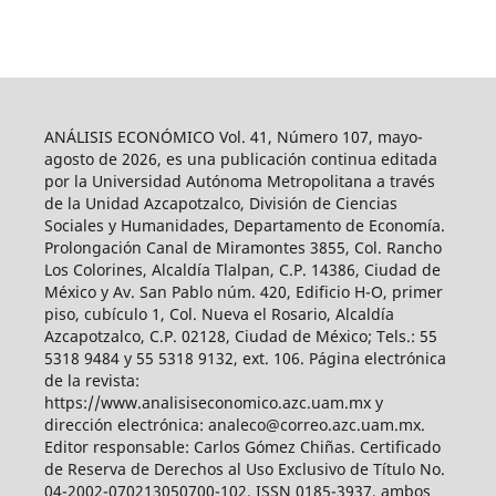
ANÁLISIS ECONÓMICO Vol. 41, Número 107, mayo-
agosto de 2026, es una publicación continua editada
por la Universidad Autónoma Metropolitana a través
de la Unidad Azcapotzalco, División de Ciencias
Sociales y Humanidades, Departamento de Economía.
Prolongación Canal de Miramontes 3855, Col. Rancho
Los Colorines, Alcaldía Tlalpan, C.P. 14386, Ciudad de
México y Av. San Pablo núm. 420, Edificio H-O, primer
piso, cubículo 1, Col. Nueva el Rosario, Alcaldía
Azcapotzalco, C.P. 02128, Ciudad de México; Tels.: 55
5318 9484 y 55 5318 9132, ext. 106. Página electrónica
de la revista:
https://www.analisiseconomico.azc.uam.mx y
dirección electrónica: analeco@correo.azc.uam.mx.
Editor responsable: Carlos Gómez Chiñas. Certificado
de Reserva de Derechos al Uso Exclusivo de Título No.
04-2002-070213050700-102, ISSN 0185-3937, ambos