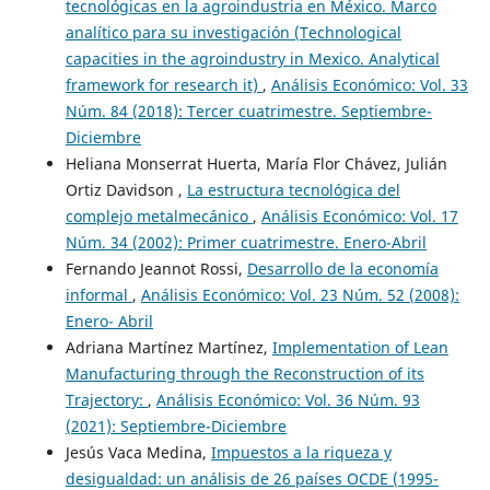
tecnológicas en la agroindustria en México. Marco
analítico para su investigación (Technological
capacities in the agroindustry in Mexico. Analytical
framework for research it)
,
Análisis Económico: Vol. 33
Núm. 84 (2018): Tercer cuatrimestre. Septiembre-
Diciembre
Heliana Monserrat Huerta, María Flor Chávez, Julián
Ortiz Davidson ,
La estructura tecnológica del
complejo metalmecánico
,
Análisis Económico: Vol. 17
Núm. 34 (2002): Primer cuatrimestre. Enero-Abril
Fernando Jeannot Rossi,
Desarrollo de la economía
informal
,
Análisis Económico: Vol. 23 Núm. 52 (2008):
Enero- Abril
Adriana Martínez Martínez,
Implementation of Lean
Manufacturing through the Reconstruction of its
Trajectory:
,
Análisis Económico: Vol. 36 Núm. 93
(2021): Septiembre-Diciembre
Jesús Vaca Medina,
Impuestos a la riqueza y
desigualdad: un análisis de 26 países OCDE (1995-