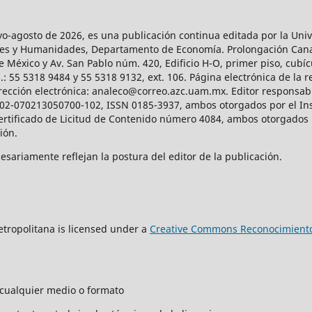
agosto de 2026, es una publicación continua editada por la Univ
iales y Humanidades, Departamento de Economía. Prolongación Can
e México y Av. San Pablo núm. 420, Edificio H-O, primer piso, cubícu
: 55 5318 9484 y 55 5318 9132, ext. 106. Página electrónica de la re
ección electrónica: analeco@correo.azc.uam.mx. Editor responsabl
2002-070213050700-102, ISSN 0185-3937, ambos otorgados por el Ins
Certificado de Licitud de Contenido número 4084, ambos otorgados 
ción.
sariamente reflejan la postura del editor de la publicación.
tropolitana is licensed under a
Creative Commons Reconocimiento
n cualquier medio o formato