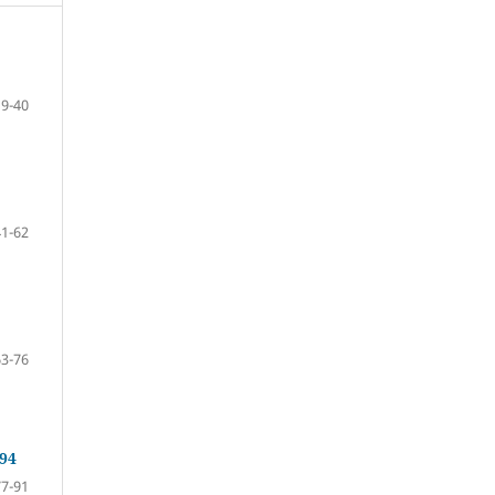
9-40
41-62
63-76
994
77-91