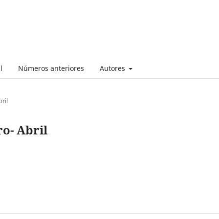
l
Números anteriores
Autores
ril
ro- Abril