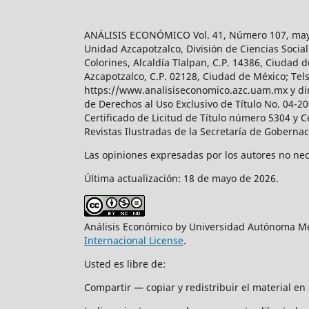
ANÁLISIS ECONÓMICO Vol. 41, Número 107, mayo-
Unidad Azcapotzalco, División de Ciencias Soc
Colorines, Alcaldía Tlalpan, C.P. 14386, Ciudad d
Azcapotzalco, C.P. 02128, Ciudad de México; Tels.
https://www.analisiseconomico.azc.uam.mx y dir
de Derechos al Uso Exclusivo de Título No. 04-
Certificado de Licitud de Título número 5304 y 
Revistas Ilustradas de la Secretaría de Goberna
Las opiniones expresadas por los autores no nece
Última actualización: 18 de mayo de 2026.
Análisis Económico by Universidad Autónoma Me
Internacional License
.
Usted es libre de:
Compartir — copiar y redistribuir el material e