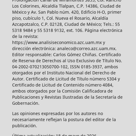
Los Colorines, Alcaldía Tlalpan, C.P. 14386, Ciudad de
México y Av. San Pablo núm. 420, Edificio H-O, primer
piso, cubículo 1, Col. Nueva el Rosario, Alcaldía
Azcapotzalco, C.P. 02128, Ciudad de México; Tels.: 55
5318 9484 y 55 5318 9132, ext. 106. Página electrónica
de la revista:
https://www.analisiseconomico.azc.uam.mx y
dirección electrónica: analeco@correo.azc.uam.mx.
Editor responsable: Carlos Gómez Chiñas. Certificado
de Reserva de Derechos al Uso Exclusivo de Título No.
04-2002-070213050700-102, ISSN 0185-3937, ambos
otorgados por el Instituto Nacional del Derecho de
Autor. Certificado de Licitud de Título número 5304 y
Certificado de Licitud de Contenido número 4084,
ambos otorgados por la Comisión Calificadora de
Publicaciones y Revistas Ilustradas de la Secretaría de
Gobernación.
Las opiniones expresadas por los autores no
necesariamente reflejan la postura del editor de la
publicación.
Última actualización: 18 de mayo de 2026.