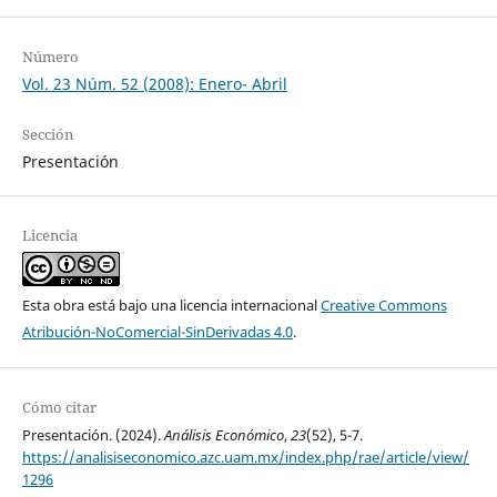
Número
Vol. 23 Núm. 52 (2008): Enero- Abril
Sección
Presentación
Licencia
Esta obra está bajo una licencia internacional
Creative Commons
Atribución-NoComercial-SinDerivadas 4.0
.
Cómo citar
Presentación. (2024).
Análisis Económico
,
23
(52), 5-7.
https://analisiseconomico.azc.uam.mx/index.php/rae/article/view/
1296